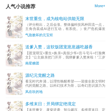
人气小说推荐
More+
末世重生，成为核电站供能无限
（评分刚出，之后会涨。整体偏科技风种田流一点，
主角伪装成AI进行互动，有系统。）丧尸危机爆发
后，为救人而死的凌宇，死后居然重生成了本市的一
气急败坏的元宝炬
座核电站。面对着全站将近3百多个丧尸和即将融毁
的堆芯，而他手上
送爹入赘，这软饭团宠崽崽越吃越香
【团宠萌宝+重生+换亲+真假少爷+宫斗宅斗+打脸爽
文】“公主娘亲把门开开，我绑爹爹入赘来啦！”三岁
半的阿蛮重生后干的第一件事，就是给自己找一个后
南星糖团
娘！前世，最疼她的纨绔爹爹突然成了假世子，被打
断腿赶出国
源纪元觉醒之路
看见时代奔涌，以理性唤醒希望——迎接全新文明时
代的觉醒之路。以科幻技术为骨，以奇幻意识源力为
魂，以理性与感性的平衡为核心，讲述人类文明从信
风在吹的地
息文明向智能共生文明跃迁的关键百年，一群觉醒者
如何唤醒沉睡的世
多维末日：开局绑定绝境定
【末世爽文、废柴逆袭、智斗碾压、多维度末日、定