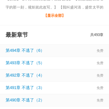
字的那一刻，规矩就此改写。】 【我叫盛河清，盛世太平的
盛，海晏河清的河清。】 流亡异世的穿越者们，加入国家队
【显示全部】
吗？ 穿书被虐怎么办？ 不怕，祖国麻麻派人来救了！ 祖星在
召唤，华国营救行动正式启动！ 攻略？是不可能攻略的！ 人
最新章节
共493章
贩子系统，拐我华夏子民，罪不容诛！ 管你背后是什么妖魔
鬼怪。 从蓝星偷走的，不管是人还是物，都给我还回来！ 祖
第494章 不逃了（6）
星来人了！ 流
第493章 不逃了（5）
第492章 不逃了（4）
第491章 不逃了（3）
第490章 不逃了（2）