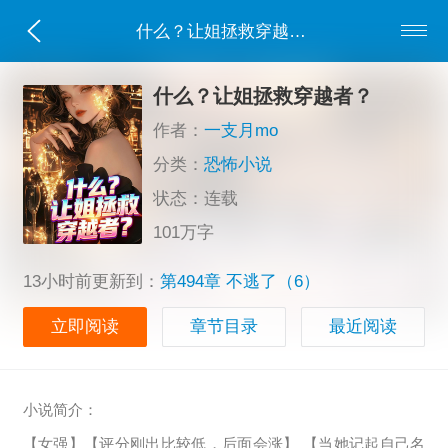
什么？让姐拯救穿越者？
什么？让姐拯救穿越者？
作者：
一支月mo
分类：
恐怖小说
状态：连载
101万字
13小时前更新到：
第494章 不逃了（6）
立即阅读
章节目录
最近阅读
小说简介：
【女强】【评分刚出比较低，后面会涨】 【当她记起自己名