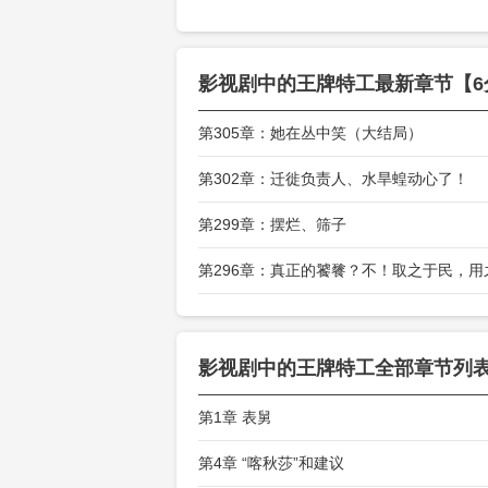
“我啊，他们都
“日本人那边，
影视剧中的王牌特工
最新章节【6
“嗯，我还有个
第305章：她在丛中笑（大结局）
第302章：迁徙负责人、水旱蝗动心了！
第299章：摆烂、筛子
第296章：真正的饕餮？不！取之于民，用
影视剧中的王牌特工
全部章节列表
第1章 表舅
第4章 “喀秋莎”和建议