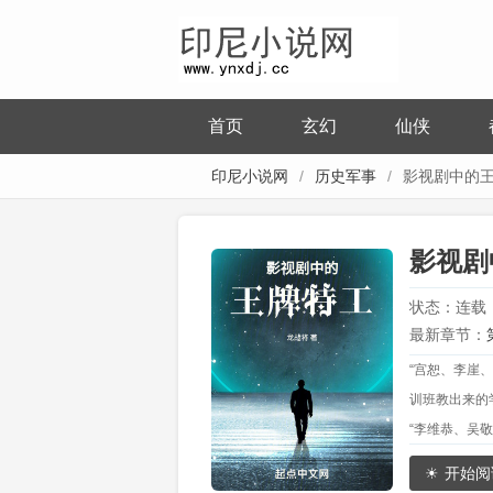
首页
玄幻
仙侠
印尼小说网
历史军事
影视剧中的
影视剧
状态：连载
最新章节：
“宫恕、李崖
结局）
训班教出来的
“李维恭、吴
“谭忠恕和刘
开始阅
“我是谁？”