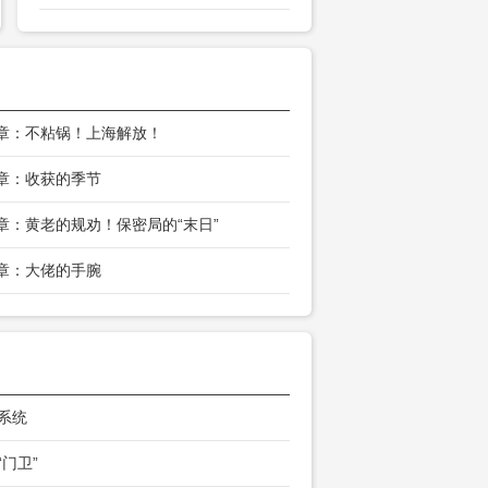
3章：不粘锅！上海解放！
0章：收获的季节
7章：黄老的规劝！保密局的“末日”
4章：大佬的手腕
 系统
“门卫”