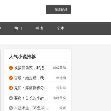
阅读记录
他
热门
书库
全本
人气小说推荐
被拔管前夜，我把全族卖了
鸽鸽又鸽
1
官场：她走后，我青云直上！
幸运指
2
咒回：疼痛换积分？太阴间了吧！
贪财李
3
要命！首长的小娇妻夜夜闹离婚
青叶朵朵
4
木筏求生，3S鱼竿带飞六个校花
炫麦
5