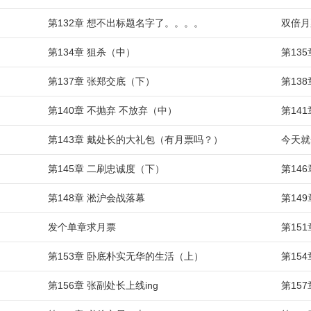
第132章 想不出标题名字了。。。。
双倍月
第134章 狙杀（中）
第13
第137章 张郑交底（下）
第13
第140章 不抛弃 不放弃（中）
第14
第143章 戴处长的大礼包（有月票吗？）
今天就
第145章 二刷忠诚度（下）
第14
第148章 淞沪会战落幕
第14
发个单章求月票
第15
第153章 卧底朴实无华的生活（上）
第15
第156章 张副处长上线ing
第15