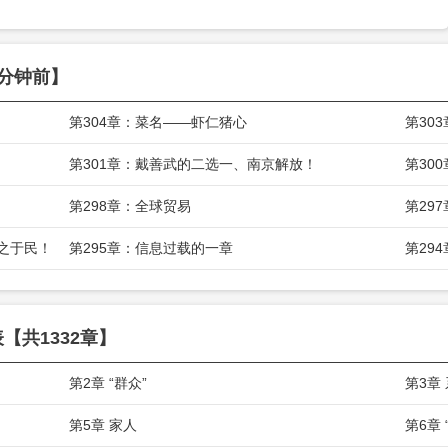
唤我老九。”
一直找的‘妇好’就是我。”
分钟前】
代号，就是他们一直在找的‘喀秋莎’。”
第304章：菜名——虾仁猪心
第30
第301章：戴善武的二选一、南京解放！
第30
第298章：全球贸易
第29
之于民！
第295章：信息过载的一章
第29
【共1332章】
第2章 “群众”
第3章
第5章 家人
第6章 