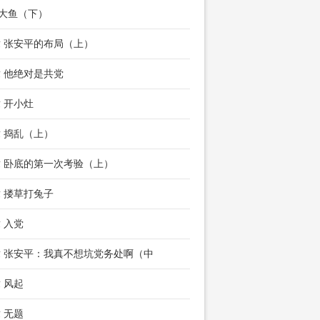
 大鱼（下）
章 张安平的布局（上）
章 他绝对是共党
章 开小灶
章 捣乱（上）
章 卧底的第一次考验（上）
章 搂草打兔子
章 入党
章 张安平：我真不想坑党务处啊（中
章 风起
章 无题