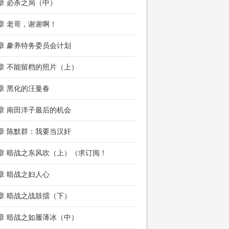
0章 必杀之局（中）
3章 老哥，谢谢啊！
6章 豢养特务委员会计划
8章 不能留档的照片（上）
0章 黑化的汪曼春
3章 南田洋子最后的机会
6章 陈默群：我要当汉奸
9章 暗战之东风吹（上）（求订阅！
1章 暗战之妇人心
4章 暗战之战鼓擂（下）
6章 暗战之如履薄冰（中）