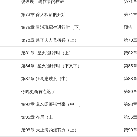
诶诶诶，狗作者的狡辩
第71
第73章 徐天和新的开始
第74
第76章 青浦班招生进行时（下）
预告
第78章 赔了夫人又折兵（上）
第79
第81章 “星火”进行时（上）
第82
第84章 “星火”进行时（下又下）
第85
第87章 狂刷忠诚度（中）
第88
今晚更新有点迟了
第90
第92章 臭名昭著张世豪（中二）
第93
第95章 布局（上）
第96
第98章 大上海的烟花秀（上）
第99