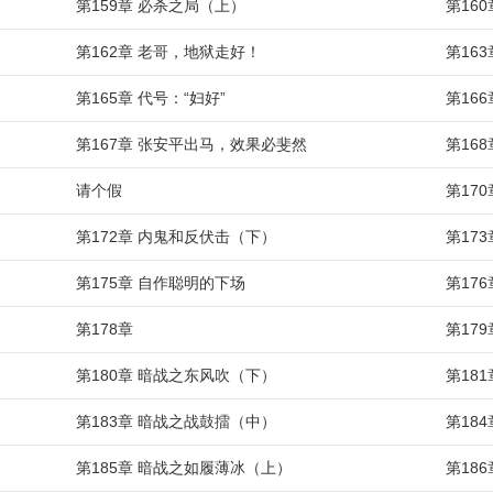
第159章 必杀之局（上）
第16
第162章 老哥，地狱走好！
第16
第165章 代号：“妇好”
第16
第167章 张安平出马，效果必斐然
第16
请个假
第17
第172章 内鬼和反伏击（下）
第17
第175章 自作聪明的下场
第17
第178章
第17
第180章 暗战之东风吹（下）
第18
第183章 暗战之战鼓擂（中）
第18
第185章 暗战之如履薄冰（上）
第18