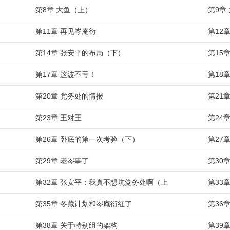
第8章 大鱼（上）
第9章
第11章 再见岑庵衍
第12
第14章 张安平的布局（下）
第15
第17章 这波不亏！
第18
第20章 党务处的情报
第21
第23章 王对王
第24
第26章 卧底的第一次考验（下）
第27
第29章 老岑事了
第30
第32章 张安平：我真不想坑党务处啊（上
第33
第35章 冬藏计划和岑庵衍红了
第36
第38章 关于特别组的架构
第39