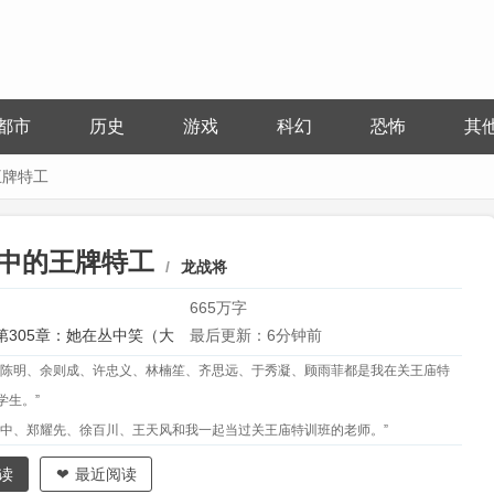
都市
历史
游戏
科幻
恐怖
其
王牌特工
中的王牌特工
龙战将
665万字
第305章：她在丛中笑（大
最后更新：6分钟前
、陈明、余则成、许忠义、林楠笙、齐思远、于秀凝、顾雨菲都是我在关王庙特
学生。”
敬中、郑耀先、徐百川、王天风和我一起当过关王庙特训班的老师。”
新杰是经我之手的。”
读
最近阅读