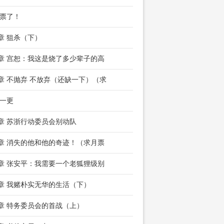
票了！
5章 狙杀（下）
8章 宫恕：我这是烧了多少辈子的高
1章 不抛弃 不放弃（还缺一下）（求
一更
6章 苏浙行动委员会别动队
9章 消失的他和他的奇迹！（求月票
1章 张安平：我需要一个老狐狸级别
4章 我赌朴实无华的生活（下）
7章 特务委员会的首战（上）