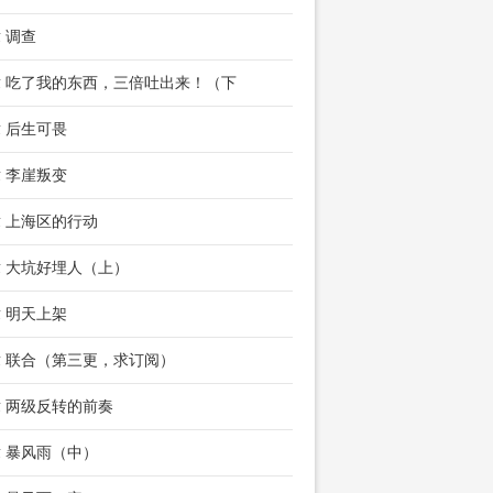
章 调查
章 吃了我的东西，三倍吐出来！（下
章 后生可畏
章 李崖叛变
章 上海区的行动
章 大坑好埋人（上）
章 明天上架
章 联合（第三更，求订阅）
章 两级反转的前奏
章 暴风雨（中）