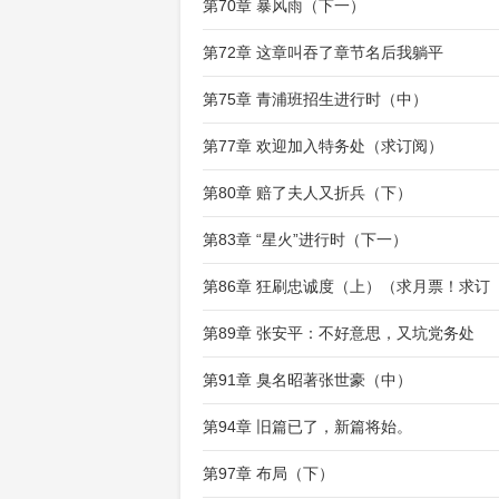
第70章 暴风雨（下一）
第72章 这章叫吞了章节名后我躺平
第75章 青浦班招生进行时（中）
第77章 欢迎加入特务处（求订阅）
第80章 赔了夫人又折兵（下）
第83章 “星火”进行时（下一）
第86章 狂刷忠诚度（上）（求月票！求订
第89章 张安平：不好意思，又坑党务处
第91章 臭名昭著张世豪（中）
第94章 旧篇已了，新篇将始。
第97章 布局（下）