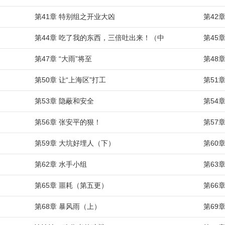
第41章 特别组之开业大凶
第42
第44章 吃了我的东西，三倍吐出来！（中
第45
第47章 “大雨”将至
第48
第50章 让“上海区”打工
第51
第53章 隐蔽和安全
第54
第56章 张安平的狠！
第57
第59章 大坑好埋人（下）
第60
第62章 水手小组
第63
第65章 噩耗（第五更）
第66
第68章 暴风雨（上）
第69