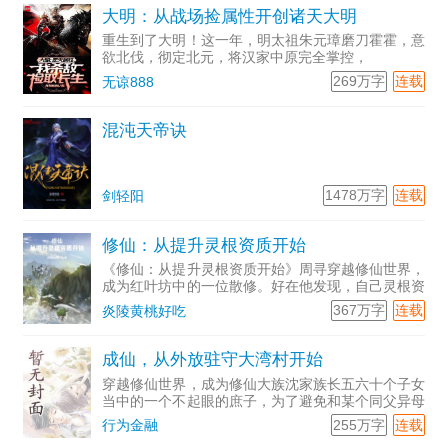
大明：从战场捡属性开创诸天大明
重生到了大明！这一年，明太祖朱元璋磨刀霍霍，意
欲北伐，彻定北元，将汉家中原完全掌控，
269万字
连载
无谅888
混沌天帝诀
1478万字
连载
剑轻阳
修仙：从提升灵根资质开始
《修仙：从提升灵根资质开始》周寻穿越修仙世界，
成为红叶坊中的一位散修。好在他发现，自己灵根资
质竟然能够不断提升。下品灵根、中品...
367万字
连载
炎陵黄桃好吃
成仙，从外放驻守大湾村开始
穿越修仙世界，成为修仙大族沈家族长五六十个子女
当中的一个不起眼的庶子，为了避免和某个同父异母
的便宜兄...
255万字
连载
行为金融