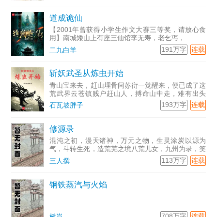
道成诡仙
【2001年曾获得小学生作文大赛三等奖，请放心食
用】南城矮山上有座三仙馆李无寿，老乞丐，
191万字
连载
二九白羊
斩妖武圣从炼虫开始
青山宝来去，赶山埋骨间苏衍一觉醒来，便已成了这
荒武界云苍镇贱户赶山人，搏命山中走，难有出头
路，只任那...
193万字
连载
石瓦坡胖子
修源录
混沌之初，漫天诸神，万元之物，生灵涂炭以源为
气，斗转生死，造荒芜之境八荒儿女，九州为录，笑
握生死谈笑之间孤身一人，夺浮华之志，撼星云天地
113万字
连载
三人撰
之间醉酒当歌凌云志，少年自古逸风流卧看苍天谁在
手，龙啸虎震空骺声
钢铁蒸汽与火焰
708万字
连载
树岚