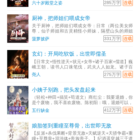
外觉醒蛊虫合成系统。外界各路诸侯，妖魔鬼怪，江
285万字
连载
六十岁殿堂之姿
湖势力都在找他，想以他的血脉作钥匙，开启太祖皇
帝留下的武神宝藏
厨神，把师姐们喂成女帝
关于厨神，把师姐们喂成女帝：日常（两位美女师
尊，仙子师姐和古灵精怪小师妹，隔壁山头的师姐
们…）+吃伐果断+花园宝宝五星级小饭馆行政主厨
331万字
连载
菠萝披萨
穿越到了北斗仙域！成为名震瑶池圣地的超级大厨！
“厨仙路上谁为峰，煎
玄幻：开局吃软饭，出世即儒圣
【日常文+悟性逆天+状元+女帝+诸子百家+儒道】巍
峨王朝，读书人口诛笔伐，武夫人人如龙。诸子百
家，立身？立言？立道？精怪妖诡，不为超脱，只求
275万字
连载
尧人
苟活。少年沈无名策马扬刀，楚歌纤腰，只想低调求
一番富贵——【
小姨子别跑，把头发盘起来
（轻松+种田+搞笑+苟道文）商红尘：我要退婚，你
是个废物，我不喜欢废物。陈初阳：哦，退婚可以，
要补偿我。商红尘：只要你愿意退婚，我可以补偿
412万字
连载
五行缺金
你。陈初阳：行，拿你妹妹来补偿。商红尘：……小
姨子商红雪：姐，
娘胎签到重瞳至尊骨，出世即无敌
【反派+杀伐果断+背景无敌+天赋逆天+天骄争霸+重
瞳+至尊骨+混沌体+帝族帝子。】纪逍遥穿越三千道