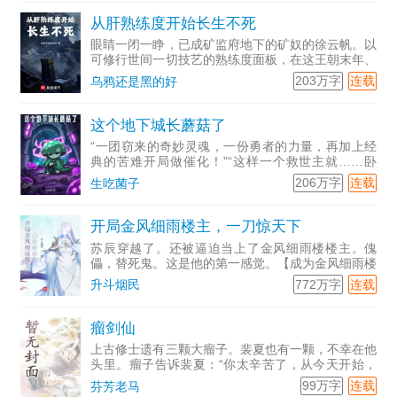
从肝熟练度开始长生不死
眼睛一闭一睁，已成矿监府地下的矿奴的徐云帆。以
可修行世间一切技艺的熟练度面板，在这王朝末年、
群雄割据...
203万字
连载
乌鸦还是黑的好
这个地下城长蘑菇了
“一团窃来的奇妙灵魂，一份勇者的力量，再加上经
典的苦难开局做催化！”“这样一个救世主就……卧
槽，蘑...
206万字
连载
生吃菌子
开局金风细雨楼主，一刀惊天下
苏辰穿越了。还被逼迫当上了金风细雨楼楼主。傀
儡，替死鬼。这是他的第一感觉。【成为金风细雨楼
楼主，，获得人物神刀无敌白天羽，冰麒麟臂，白色
772万字
连载
升斗烟民
抽奖卡3张。】自从看到这个，苏辰心定了。他心
定，就代表别人不能心
瘤剑仙
上古修士遗有三颗大瘤子。裴夏也有一颗，不幸在他
头里。瘤子告诉裴夏：“你太辛苦了，从今天开始，
我希望...
99万字
连载
芬芳老马