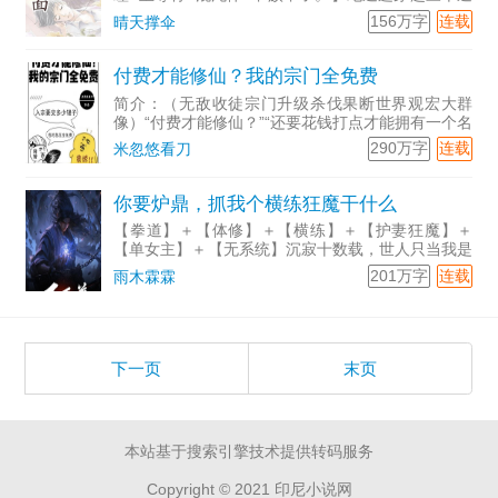
州，成为帝族纪家帝子。开局觉醒天命大反派系统，
156万字
连载
晴天撑伞
娘胎签到，奖励重瞳+至尊骨+极道帝兵。俗话说的
好，重瞳本
付费才能修仙？我的宗门全免费
简介：（无敌收徒宗门升级杀伐果断世界观宏大群
像）“付费才能修仙？”“还要花钱打点才能拥有一个名
额？”“每个月还要给宗门三十两银子？修为越高给的
290万字
连载
米忽悠看刀
越多？”“进入宗门先当半年杂役才有机会接触<span
你要炉鼎，抓我个横练狂魔干什么
【拳道】＋【体修】＋【横练】＋【护妻狂魔】＋
【单女主】＋【无系统】沉寂十数载，世人只当我是
修炼废材，无用花瓶。深夜，老妖婆更是趁我入睡将
201万字
连载
雨木霖霖
我掳来，欲要以我为炉鼎！却不知，我是让无数天骄
闻风丧胆，望而生畏
下一页
末页
本站基于搜索引擎技术提供转码服务
Copyright © 2021 印尼小说网