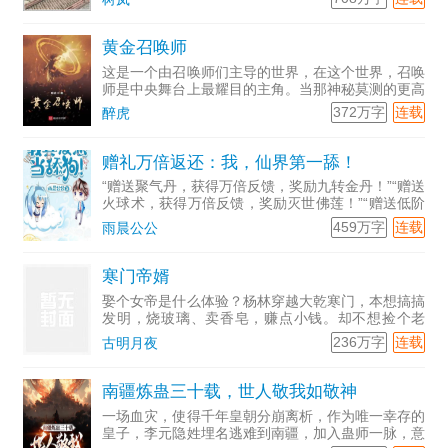
黄金召唤师
这是一个由召唤师们主导的世界，在这个世界，召唤
师是中央舞台上最耀目的主角。当那神秘莫测的更高
的世界变得触手可及之时，当中华文明的荣耀与记忆
372万字
连载
醉虎
照进现实之时，降临大炎帝国的召唤师的精彩故事，
就此开始……
赠礼万倍返还：我，仙界第一舔！
“赠送聚气丹，获得万倍反馈，奖励九转金丹！”“赠送
火球术，获得万倍反馈，奖励灭世佛莲！”“赠送低阶
法器，获得万倍反馈，奖励开天神斧！”获得系统的
459万字
连载
雨晨公公
叶辰，只要给女修送礼就能得到奖励。叶辰对此只想
说，我真没
寒门帝婿
娶个女帝是什么体验？杨林穿越大乾寒门，本想搞搞
发明，烧玻璃、卖香皂，赚点小钱。却不想捡个老
婆，竟是落魄女帝，非逼他起义复国，造红衣巨炮，
236万字
连载
古明月夜
铁甲战船！杨林无奈啊，造吧！谁让自己宠着她呢？
自从杨林来到，小山
南疆炼蛊三十载，世人敬我如敬神
一场血灾，使得千年皇朝分崩离析，作为唯一幸存的
皇子，李元隐姓埋名逃难到南疆，加入蛊师一脉，意