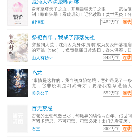
混沌天帝诀凌峰苏琳
身怀至尊天子之血，开启最强天子之眼！ 武技复
制！嗜血狂暴！看破虚幻！记忆读取！焚世黑炎！分
身瞬移！空间粉碎！无限视界！时间静止！……
1462万字
连载
剑轻阳
【混沌天帝】凌峰：“我凭这双眼，敢叫天地颤栗！”
祭祀百年，我成了部落先祖
穿越到大荒，沈灿因为身体‘孱弱‘成为炙炎部落祖庙
的守祧（tiao），负责祖庙日常洒扫，香火供奉，日
常祭祀...
343万字
连载
山人有妙计
鸣龙
“事情是这样的，我当初身陷绝境，意外遇见了一条
龙，它非说我是习武奇才，要给我指条通仙大
道……”“
552万字
连载
关关公子
百无禁忌
古老的王朝气数已尽，却诡异的续命两百年。俗世间
有诸多禁忌。不可犯禁、犯禁必死！出门先看黄历，
牢记今日禁忌。城墙根、社庙下、乡间闾里、山野大
362万字
连载
石三
泽……潜藏着无数的怪诞之物。七禾台镇外，有美丽
的田螺姑娘，有失