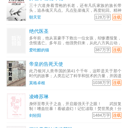
三十六道身着雪袍的长老，还有凡氏家族的族长带
头，追杀魂灭凡点。凡点坠崖魂灭，再度轮回。精神
感应到先天双生魂力，感到欣慰。亲爹常年醉酒，非
128万字
连载
朝天官
常邋遢的样子。为了生计，后天努力，尽力发挥天赋
和潜力，不断提升魂
绝代医圣
多年前，他从富豪手下救出一位女孩，却惨遭报复，
含恨逃亡。多年后，他强势归来，从此八方风云动，
天下英豪拜服！
387万字
连载
爱吃醋的猫
帝皇的告死天使
此乃银河人类帝国的第41个千年，这即是关于那个
时代的故事；人类忘记了科学和技术的力量，并因遗
忘得太多而永远无法重拾它们。人类也忘记了进步与
1038万字
连载
莫格卓根
理解的诺言，因为这残酷而黑暗的未来只有战争。群
星间永无宁日，只
凌峰苏琳
身怀至尊天子之血，开启最强天子之眼！ 武技复
制！嗜血狂暴！看破虚幻！记忆读取！焚世黑炎！分
身瞬移！空间粉碎！无限视界！时间静止！……
1484万字
连载
剑轻阳
【混沌天帝】凌峰：“我凭这双眼，敢叫天地颤栗！”