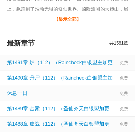
上，飘落到了浩瀚无垠的修仙世界。凶险难测的大黎山，眉
尺河旁小小的村落，一个小家族拾到了这枚镜子，于是传仙
【显示全部】
道授仙法，开启波澜壮阔的新时代。(家族修仙，不圣母，种
田，无系统，群像文)
最新章节
共1581章
第1491章 炉（112）（Raincheck白银盟主加更
第1490章 丹尸（112）（Raincheck白银盟主加
休息一日
第1489章 金索（112）（圣仙齐天白银盟加更
第1488章 鏖战（112）（圣仙齐天白银盟加更