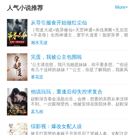
人气小说推荐
More+
从导引服食开始做红尘仙
［苟道大成+诡异修仙+天罡神通+杀伐果断+无后宫
+不圣母］生而神通主，寰宇大道君！胎穿异界，艰
难求存，又有妖诡横行，人命贱如草木，幸有异宝加
湘水无波
身，习武修仙，神通自成，横推一世，终成一界大
能！“大胆妖诡，
完蛋，我被公主包围啦
“公主请息怒，我只当她是妹妹，你不要多想。”“你还
有几个这样的妹妹？”“公主，你是了解我的，我家风
清正！”“呵！清正到搜鸾集凤？”“公主有礼！”“你个
著花迟
没良心的，招惹我的时候怎么没见你如此知礼？”“公
主
他说玩玩，重逢后却失控求复合
赵靳深含着金汤匙出生，会撩，想要的东西从来没得
不到。一次眼睛受伤，他被安排在医院休养。赵靳深
以为日子要变得无聊时，出现一个护士，虽然看不
孟九枝
见，女孩声音却像百灵鸟，让他深深沉迷。女孩也很
好追，几束花，几句
综影视：爆改女配人设
被天打雷劈的参贩子月华开启了穿越人参。女配注定