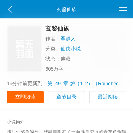
玄鉴仙族
玄鉴仙族
作者：
季越人
分类：
仙侠小说
状态：连载
605万字
16分钟前更新到：
第1491章 炉（112）（Raincheck白银盟主加更
立即阅读
章节目录
最近阅读
小说简介：
陆江仙熬夜猝死，残魂却附在了一面满是裂痕的青灰色铜镜