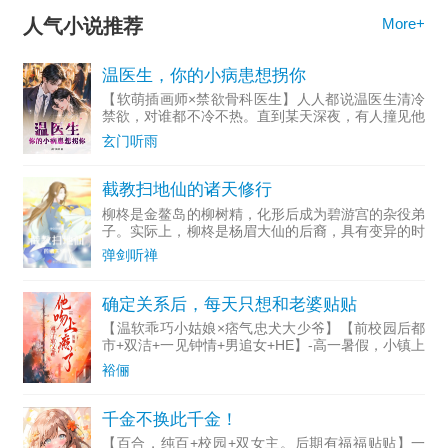
人气小说推荐
More+
温医生，你的小病患想拐你
【软萌插画师×禁欲骨科医生】人人都说温医生清冷
禁欲，对谁都不冷不热。直到某天深夜，有人撞见他
把一个小病患堵在走廊角落，吻得又深又重。第二天
玄门听雨
查房，他还是那副清冷淡漠的样子，病历夹得整整齐
齐，白大褂一尘不
截教扫地仙的诸天修行
柳柊是金鳌岛的柳树精，化形后成为碧游宫的杂役弟
子。实际上，柳柊是杨眉大仙的后裔，具有变异的时
空属性，神魂能够前往其他世界游玩修炼。在其他世
弹剑听禅
界，柳柊看到了《封神演义》和《洪荒》的小说电
视。知晓自己所在的
确定关系后，每天只想和老婆贴贴
【温软乖巧小姑娘×痞气忠犬大少爷】【前校园后都
市+双洁+一见钟情+男追女+HE】-高一暑假，小镇上
来了个少年，他痞里痞气的，还喊她小哭包，她不喜
裕俪
欢这个称呼。可是后来，事情发展得越来越脱离掌
控……-昏暗
千金不换此千金！
【百合，纯百+校园+双女主。后期有福福贴贴】一