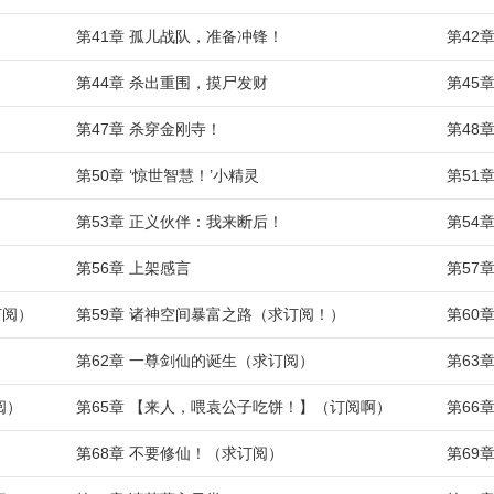
第41章 孤儿战队，准备冲锋！
第42
第44章 杀出重围，摸尸发财
第45
第47章 杀穿金刚寺！
第48
第50章 ‘惊世智慧！’小精灵
第51
第53章 正义伙伴：我来断后！
第54
第56章 上架感言
第57
订阅）
第59章 诸神空间暴富之路（求订阅！）
第60
第62章 一尊剑仙的诞生（求订阅）
第63
阅）
第65章 【来人，喂袁公子吃饼！】（订阅啊）
第66
第68章 不要修仙！（求订阅）
第69