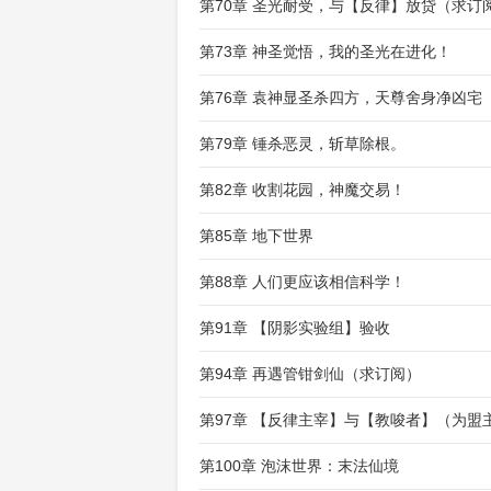
第70章 圣光耐受，与【反律】放贷（求订
第73章 神圣觉悟，我的圣光在进化！
第76章 袁神显圣杀四方，天尊舍身净凶宅
第79章 锤杀恶灵，斩草除根。
第82章 收割花园，神魔交易！
第85章 地下世界
第88章 人们更应该相信科学！
第91章 【阴影实验组】验收
第94章 再遇管钳剑仙（求订阅）
第97章 【反律主宰】与【教唆者】（为盟
第100章 泡沫世界：末法仙境