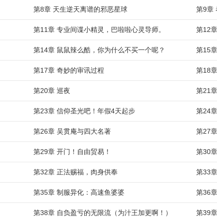
第8章 天生逆天离谱的邪恶星球
第9章
第11章 专业间谍小精灵，巴啦啦心灵导师。
第12
第14章 鼠鼠辣么酷，你为什么不买一个呢？
第15
第17章 奇妙的审讯过程
第18
第20章 巡夜
第21
第23章 信仰圣光吧！年假4天起步
第24
第26章 吴贯庵与四大名著
第27
第29章 开门！自由贸易！
第30
第32章 正法赐福，肉身供奉
第33
第35章 制服异化：高速鱼婆婆
第36
第38章 自负盈亏的无限流（为汁王加更啊！）
第39