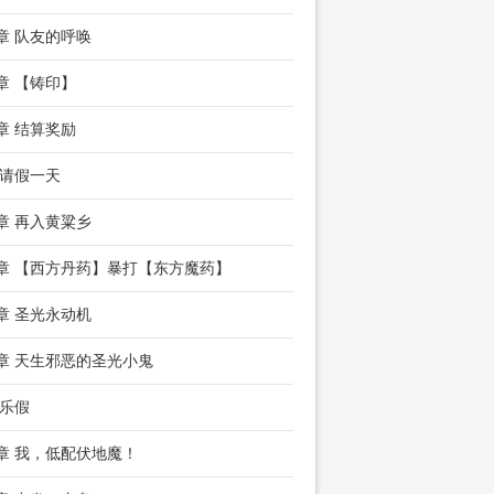
7章 队友的呼唤
0章 【铸印】
3章 结算奖励
请假一天
8章 再入黄粱乡
1章 【西方丹药】暴打【东方魔药】
4章 圣光永动机
7章 天生邪恶的圣光小鬼
乐假
2章 我，低配伏地魔！