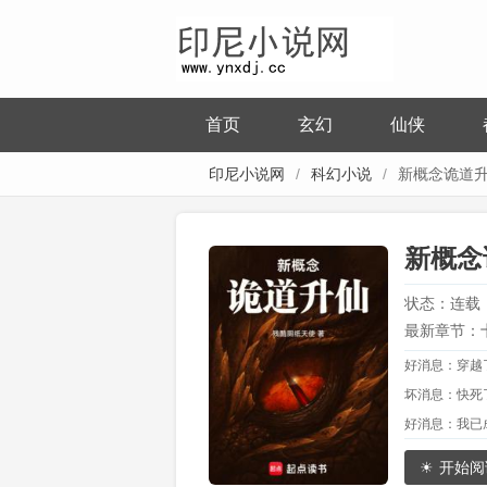
首页
玄幻
仙侠
印尼小说网
科幻小说
新概念诡道
新概念
状态：连载
最新章节：
好消息：穿越
坏消息：快死
好消息：我已
…
开始阅
打开为入侵仙界