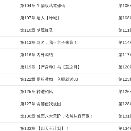
第104章 生物版武道修仙
第10
第107章 遁入【蝉城】
第108
第110章 梦魇虹吸
第11
第113章 骂名，我玉京子来背！
第11
第116章 内外勾结
第11
第119章 【尸身种】与【茧之月】
第12
第122章 期权激励！入职就送83
第12
第125章 转进如风
第12
第127章 贪婪使我被困
第12
第130章 独面八大天阶，依然从容而退！
第13
第133章 【四天王计划】！
第13