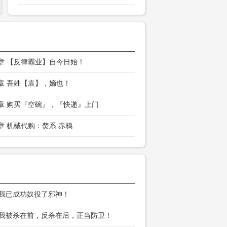
0章 【反律霸业】自今日始！
7章 吾姓【袁】，嫡也！
4章 购买『空碗』，『快递』上门
1章 机械代购：焚系.赤鸦
 我已成功奴役了邪神！
 我被杀在前，反杀在后，正当防卫！