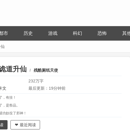
都市
历史
游戏
科幻
恐怖
其
升仙
诡道升仙
残酷厕纸天使
232万字
卡文
最后更新：19分钟前
了，有挂！
了，是祭品。
成功奴役了邪神！
读
最近阅读
而设计...