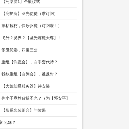
章 【污染度1】圣痕仪式
章 【庇护所】圣光使徒（求订阅）
章 摧枯拉朽，快乐驱魔（订阅啦！）
章 飞升？灵界？【圣光炼魔天尊】！
章 伥鬼优选，四世三公
章 重组【许愿会】，白手套代持？
章 我欲重组【白翎会】，谁反对？
章 【大荒仙经服务器】待安装
章 你小子竟然背叛圣光？（为【邓安平】
章 【影系套装组合】与效果
2章 兄妹？