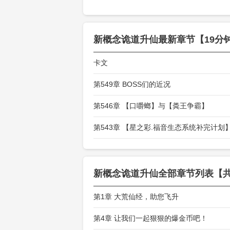
新概念诡道升仙
最新章节【19分
卡文
第549章 BOSS们的近况
第546章 【口嚼螂】与【粪王争霸】
第543章 【星之彩.福音生态系统补完计划
新概念诡道升仙
全部章节列表【共
第1章 大荒仙经，助您飞升
第4章 让我们一起狠狠的爆金币吧！