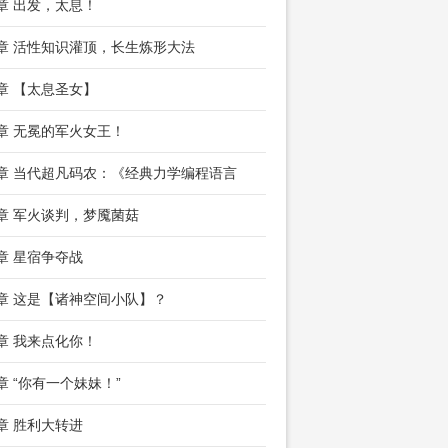
4章 出发，太息！
7章 活性知识灌顶，长生炼形大法
0章 【太息圣女】
3章 无冕的军火女王！
6章 当代超凡码农：《经典力学编程语言
9章 军火谈判，梦魇菌菇
2章 星宿争夺战
5章 这是【诸神空间小队】？
8章 我来点化你！
1章 “你有一个妹妹！”
3章 胜利大转进