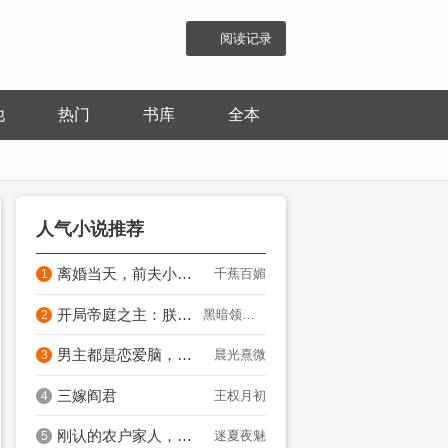
阅读记录
他
热门
书库
全本
人气小说推荐
离婚当天，前夫小叔连夜抢我领证
千蕉百媚
1
开局帝庭之主：朕全家皆狠角色？
黑暗领路人
2
男主都是恋爱脑，只有我是真修仙
晨光熹微
3
三嫁阎君
王权月初
4
刚认的农户家人，全员都是病娇大反派？
迷夏夜魅
5