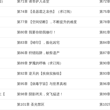
阅）
第71章 请菩萨入圣堂
第72
第74章 【圣器霜之哀伤】（求订阅）
第75
第77章 【空间切断】，不断提升的难度
第78
第80章 我要你助我修行！
第81
第83章 【铸印】，炼化凶宅
第84
第86章 狩猎陷阱，献祭遗产
第87
第89章 梦魇的呼唤（求订阅）
第90
第92章 逆天的【疾病实验组】
第93
第95章 【病毒宇宙】与世界真相
第96
主【
第98章 阴影闭关，突飞猛进！
第99
第101章 圣光禁区
第10