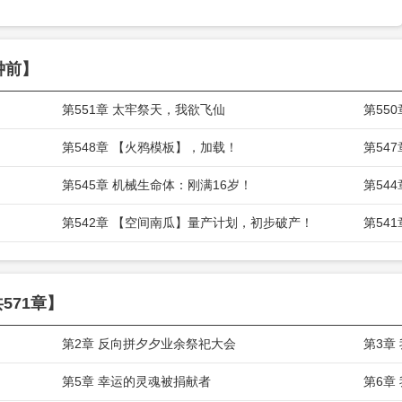
钟前】
第551章 太牢祭天，我欲飞仙
第55
第548章 【火鸦模板】，加载！
第54
第545章 机械生命体：刚满16岁！
第54
】
第542章 【空间南瓜】量产计划，初步破产！
第54
571章】
第2章 反向拼夕夕业余祭祀大会
第3章
第5章 幸运的灵魂被捐献者
第6章