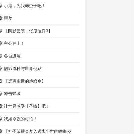
5章 小鬼，为我养虫子吧！
章 噩梦
1章 【阴影套装：伥鬼湿件3】
4章 主公在上！
7章 各自进展
0章 阴影道种与世界倒贴
3章 【远离尘世的蟑螂乡】
6章 冲击蝉城
8章 让世界感受【圣咳】吧！
1章 我如今强的可怕！
4章 【神圣蜚蠊会梦入远离尘世的蟑螂乡