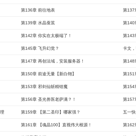
第136章 前往地表
第13
第139章 水晶蚕茧
第14
第142章 你实在太极端了！
第14
第145章 飞升幻觉？
卡文，
第147章 再创法域，安装服务器！
第14
第150章 前途无量【新白翎】
第15
第153章 邪剑仙斩精钳魔
第15
第156章 圣光兽医老萨满？！
第15
傅理
第159章 【第二圣印】哪家强？
五一快
第161章 【魂晶100】直视伟大根源！
第16