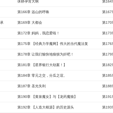
休耕孕育大纲
第16
第166章 远山的呼唤
第16
传承
第169章 大都会
第17
第172章 妈妈，我恋爱啦！
第17
第175章 【经典力学魔网】伟大的当代魔法复
第17
第178章 让我们愉快地狼狈为奸吧！
第17
第181章 【星界银行大劫案！】
第18
第184章 零元之交，分瓜之谊。
第18
第187章 圣光失利
第18
第190章 【黄泉魔女】与【龙药魔狼】
第19
第192章 【人造大根源】的历史源头
第19