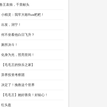
 卷王袁烛，千里献头
章 小精灵：我牢大敢Rua粑粑！
章 出发，润宁！
章 何不坐看他白日飞升？
章 厕所决斗！
章 化身为光，照亮世间！
章 【毛毛王的快乐之家】
章 异界投资考察团
章 决定了！挽救这个世界
章 【毛毛王】她好善良！好贴心！
章 红头盔