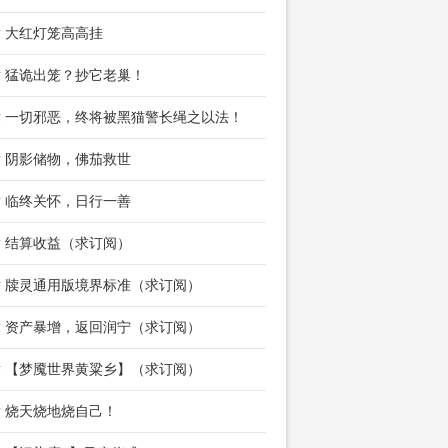
章 大红灯笼高高挂
章 猛诡出笼？抄它老巢！
章 一切邪恶，终将被黑猫警长绳之以法！
章 阴影储物，佛茄救世
章 临终关怀，日行一善
章 结算收益（求订阅）
章 牍灵通用版境界标准（求订阅）
章 资产暴增，返回润宁（求订阅）
章 【梦魇世界黄粱乡】（求订阅）
章 烧天烧地烧自己！