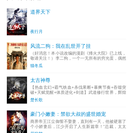
道界天下
夜行月
风流二狗：我在乱世开了挂
（好消息！本小说改编的漫剧《烽火大院》已上线，
敬请关注！）李二狗，一个一无所有的穷光蛋，偶然
的机会进入地主大院，机缘巧合下成为地主大院的管
猫冬瓜
家，与地主家的几个女人发生了一些不得不说的故
事。在地主死后，李
太古神尊
【热血玄幻+霸气铁血+杀伐果断+暴爽节奏+吞噬突
破+天赋觉醒+体质进化+剑道】武道修行世界，辉煌
的造化神朝因麾下宰相的背叛，皇权覆灭，神帝被囚
楚长歌
禁，废物太子被杀，三千年后，太子叶风重生归来，
这一世觉醒绝
豪门小嫩妻：禁欲大叔的盛世婚宠
商界帝王江尘御誓不娶妻，直到有一天，他被硬塞了
个小娇妻后，江少开启了人生新篇章！“总裁，太太
把魏家砸了。”男人：“气消了么？”“没……”男人：