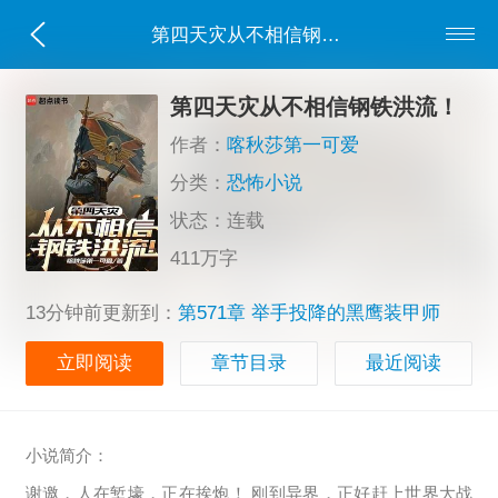
第四天灾从不相信钢铁洪流！
第四天灾从不相信钢铁洪流！
作者：
喀秋莎第一可爱
分类：
恐怖小说
状态：连载
411万字
13分钟前更新到：
第571章 举手投降的黑鹰装甲师
立即阅读
章节目录
最近阅读
小说简介：
谢邀，人在堑壕，正在挨炮！ 刚到异界，正好赶上世界大战