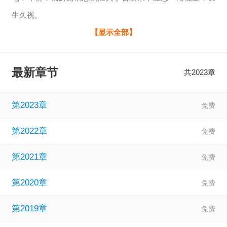
生久视。
不想资质奇差，悟性更是一言难尽。
【显示全部】
不要说长生，就连延长百载寿命都遥不可及。
时至今日，我已年过九旬，寿元无多。
最新章节
共2023章
我一个穿越者混成这样也算是头一份了吧？
我坚守了七十载的长生之心终于被现实磨灭。
第2023章
我不想再浪费光阴了。
第2022章
可就在我放弃的时候，我居然激活了超神修炼系统？
想起刚来的时候，我毅然将儿女情长推至脑后，下定决心一
第2021章
心修行的过往种种，眼前
第2020章
第2019章