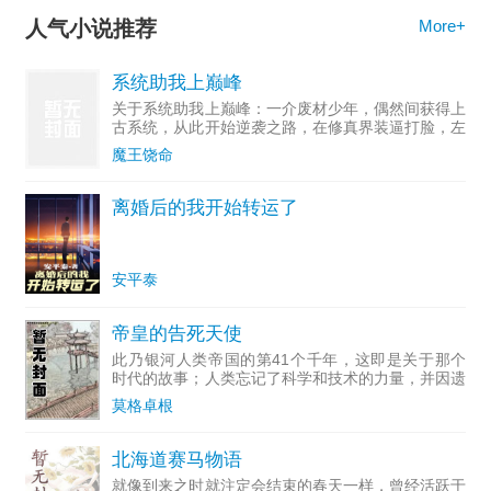
人气小说推荐
More+
系统助我上巅峰
关于系统助我上巅峰：一介废材少年，偶然间获得上
古系统，从此开始逆袭之路，在修真界装逼打脸，左
拥右抱，为所欲为，从此过上了没羞没臊的生活！
魔王饶命
离婚后的我开始转运了
安平泰
帝皇的告死天使
此乃银河人类帝国的第41个千年，这即是关于那个
时代的故事；人类忘记了科学和技术的力量，并因遗
忘得太多而永远无法重拾它们。人类也忘记了进步与
莫格卓根
理解的诺言，因为这残酷而黑暗的未来只有战争。群
星间永无宁日，只
北海道赛马物语
就像到来之时就注定会结束的春天一样，曾经活跃于