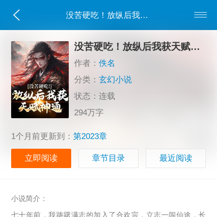
没苦硬吃！放纵后我获天赋神通！
没苦硬吃！放纵后我获天赋神通！
作者：
佚名
分类：
玄幻小说
状态：连载
294万字
1个月前更新到：
第2023章
立即阅读
章节目录
最近阅读
小说简介：
七十年前，我踌躇满志的加入了合欢宗，立志一闯仙途，长