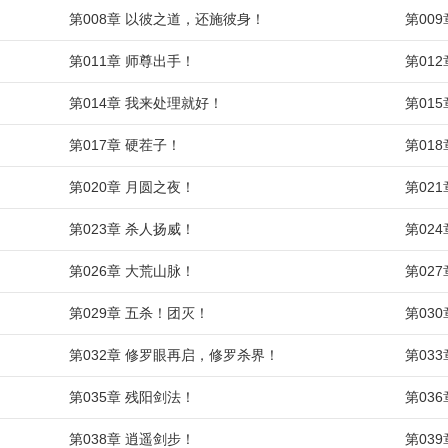
第008章 以彼之道，还施彼身！
第00
第011章 师尊出手！
第01
第014章 我来处理就好！
第01
第017章 硬茬子！
第01
第020章 月圆之夜！
第02
第023章 杀人扬威！
第02
第026章 大荒山脉！
第02
第029章 五杀！团灭！
第03
第032章 修罗眼再启，修罗杀界！
第03
第035章 残阳剑法！
第03
第038章 逍遥剑步！
第03