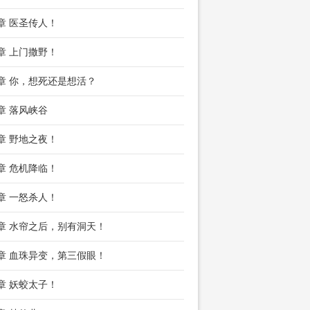
2章 医圣传人！
5章 上门撒野！
8章 你，想死还是想活？
1章 落风峡谷
4章 野地之夜！
7章 危机降临！
0章 一怒杀人！
3章 水帘之后，别有洞天！
6章 血珠异变，第三假眼！
9章 妖蛟太子！