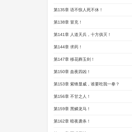
第135章 语不惊人死不休！
第138章 冒充！
第141章 人道天兵，十方俱灭！
第144章 求药！
第147章 移花葬玉剑！
第150章 血夜四凶！
第153章 紫锋显威，谁要吃我一拳？
第156章 不甘之人！
第159章 黑鳞龙马！
第162章 暗夜袭杀！