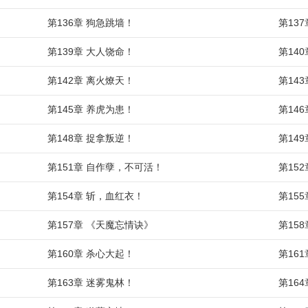
第136章 狗急跳墙！
第13
第139章 大人饶命！
第14
第142章 离火燎天！
第14
第145章 养虎为患！
第14
第148章 捉拿叛逆！
第14
第151章 自作孽，不可活！
第15
第154章 斩，血红衣！
第15
第157章 《天魔忘情诀》
第15
第160章 杀心大起！
第16
第163章 迷雾鬼林！
第16