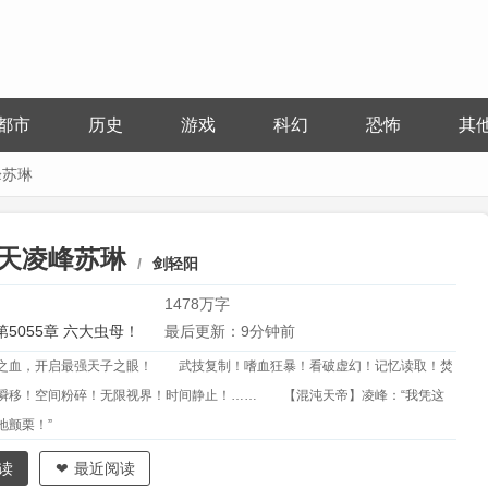
都市
历史
游戏
科幻
恐怖
其
峰苏琳
天凌峰苏琳
剑轻阳
1478万字
第5055章 六大虫母！
最后更新：9分钟前
之血，开启最强天子之眼！ 武技复制！嗜血狂暴！看破虚幻！记忆读取！焚
瞬移！空间粉碎！无限视界！时间静止！…… 【混沌天帝】凌峰：“我凭这
地颤栗！”
读
最近阅读