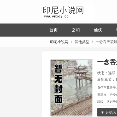
首页
玄幻
仙侠
印尼小说网
其他类型
一念吞天凌
一念吞
状态：连载
最新章节：
身怀至尊天子
世黑炎！分身
双眼，敢叫天
开始阅