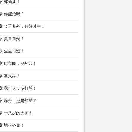
2章 林仙儿！
5章 你能治吗？
8章 金玉其外，败絮其中！
1章 灵兽血契！
4章 生生再造！
7章 珍宝阁，灵药园！
0章 紫灵晶！
3章 我打人，专打脸！
6章 炼丹，还是炸炉？
9章 十八岁的大师！
2章 地火炎鬼！