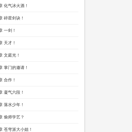
9章 化气冰火酒！
2章 碎星剑诀！
5章 一剑！
8章 天才！
1章 文庭光！
4章 掌门的邀请！
7章 合作！
0章 凝气六段！
3章 落水少年！
6章 偷师学艺？
9章 苍穹派大小姐！