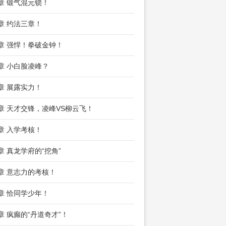
7章 锻气混元锁！
0章 约法三章！
3章 强悍！拳破金钟！
6章 小白脸凌峰？
9章 展露实力！
2章 天才交锋，凌峰VS柳云飞！
5章 入学考核！
8章 真龙学府的“挖角”
1章 意志力的考核！
4章 恰同学少年！
7章 疯癫的“丹道奇才”！