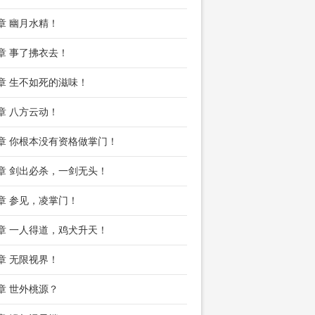
7章 幽月水精！
0章 事了拂衣去！
3章 生不如死的滋味！
6章 八方云动！
9章 你根本没有资格做掌门！
2章 剑出必杀，一剑无头！
5章 参见，凌掌门！
8章 一人得道，鸡犬升天！
1章 无限视界！
4章 世外桃源？