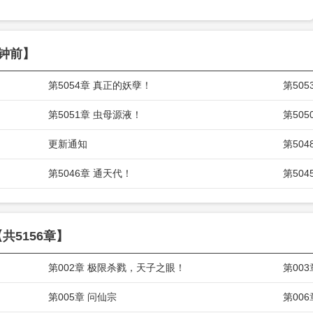
钟前】
第5054章 真正的妖孽！
第50
第5051章 虫母源液！
第50
更新通知
第50
第5046章 通天代！
第50
共5156章】
第002章 极限杀戮，天子之眼！
第00
第005章 问仙宗
第00