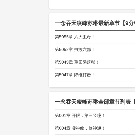
一念吞天凌峰苏琳
最新章节【9分
第5055章 六大虫母！
第5052章 虫族六部！
第5049章 重回陨落狱！
第5047章 降维打击！
一念吞天凌峰苏琳
全部章节列表【
第001章 开眼，第三竖瞳！
第004章 凝神纹，修神通！