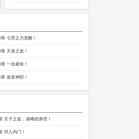
53章 七罪之力觉醒！
50章 天道之血！
48章 一击毙命！
45章 改造神职！
3章 天子之血，凌峰的身世！
6章 拜入内门！