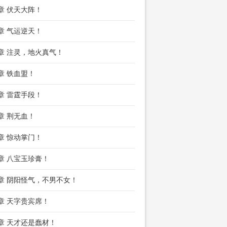
5章 伏天大阵！
7章 气运逆天！
0章 注灵，地火真气！
3章 铁血盟！
6章 雷霆手段！
9章 荆无血！
2章 惊动掌门！
5章 八宝玉珍膏！
8章 阴阳怪气，不男不女！
1章 天字贵宾席！
4章 天才还是蠢材！