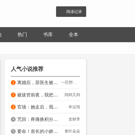
阅读记录
他
热门
书库
全本
人气小说推荐
离婚后，苏医生被大佬盯上了
一匹野马汪汪汪
1
被拔管前夜，我把全族卖了
鸽鸽又鸽
2
官场：她走后，我青云直上！
幸运指
3
咒回：疼痛换积分？太阴间了吧！
贪财李
4
要命！首长的小娇妻夜夜闹离婚
青叶朵朵
5