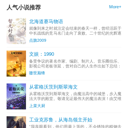
人气小说推荐
More+
北海道赛马物语
就像到来之时就注定会结束的春天一样，曾经活跃于
中长战线的竞马名门走向了衰败。二十世纪的光辉逐
渐淡去，...
点旗2009
文娱：1990
备受争议的著名作家、编剧、制片人、音乐圈伯乐、
影视公司老板张延，曾对自己的人生作出如下总结：
一个投...
嗷世巅锋
从霍格沃茨到斯翠海文
从霍格沃茨到斯翠海文，由魔法高中的城堡，步入魔
法大学的殿堂。敬请见证最伟大的魔法表演！由艾维
·杜姆...
上菜大厨
工业克苏鲁，从海岛领主开始
“我亲眼看到，他们用最上等的，不会锈蚀的精钢去