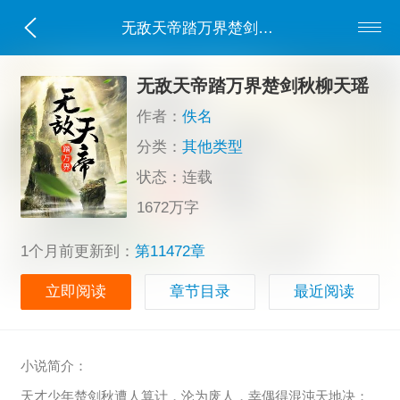
无敌天帝踏万界楚剑秋柳天瑶
无敌天帝踏万界楚剑秋柳天瑶
作者：
佚名
分类：
其他类型
状态：连载
1672万字
1个月前更新到：
第11472章
立即阅读
章节目录
最近阅读
小说简介：
天才少年楚剑秋遭人算计，沦为废人，幸偶得混沌天地决；