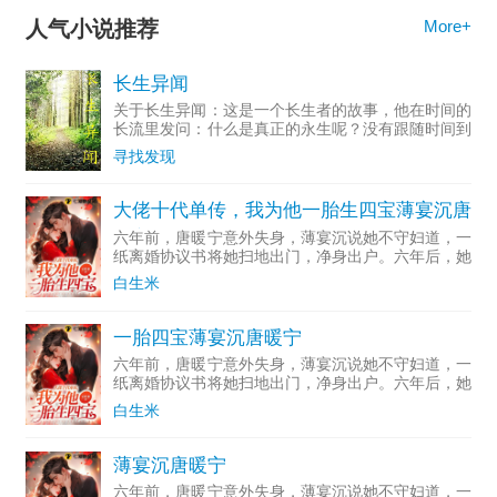
人气小说推荐
More+
长生异闻
关于长生异闻：这是一个长生者的故事，他在时间的
长流里发问：什么是真正的永生呢？没有跟随时间到
达尽头，谁能说自己永生呢？（非爽文+非圣母）
寻找发现
大佬十代单传，我为他一胎生四宝薄宴沉唐
暖宁
六年前，唐暖宁意外失身，薄宴沉说她不守妇道，一
纸离婚协议书将她扫地出门，净身出户。六年后，她
带着孩子归来，看到她身边缩小版的自己，某人才知
白生米
道当年那个野男人就是他本尊。他追悔莫及，又惊又
喜，从此高冷总裁
一胎四宝薄宴沉唐暖宁
六年前，唐暖宁意外失身，薄宴沉说她不守妇道，一
纸离婚协议书将她扫地出门，净身出户。六年后，她
带着孩子归来，看到她身边缩小版的自己，某人才知
白生米
道当年那个野男人就是他本尊。他追悔莫及，又惊又
喜，从此高冷总裁
薄宴沉唐暖宁
六年前，唐暖宁意外失身，薄宴沉说她不守妇道，一