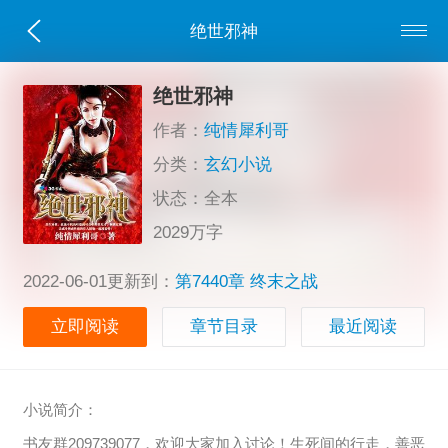
绝世邪神
绝世邪神
作者：
纯情犀利哥
分类：
玄幻小说
状态：全本
2029万字
2022-06-01更新到：
第7440章 终末之战
立即阅读
章节目录
最近阅读
小说简介：
书友群209739077，欢迎大家加入讨论！生死间的行走，善恶