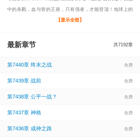
中的杀戮，血与骨的王座，只有强者，才能登顶！地球上的
方恒穿越到了一个血脉稀薄的少年身上，得逆...
【显示全部】
相关：
绝世邪神惜夕结局
、
绝世邪神弱水哪一章推了
、
绝世
邪神无删减全文免费阅读傲
、
绝世邪神老疯子的结局
、
绝世
最新章节
共7192章
邪神叶楚到底啥身份
、
绝世邪神白萱哪章被tuid
、
绝世邪神纪
蝶结局
、
绝世邪神推倒叶静云是多少章
、
绝世邪神叶静云第
第7440章 终末之战
二次被推倒是多少章
、
绝世邪神完整版无删减
、
第7439章 战前
第7438章 公平一战？
第7437章 神格
第7436章 成神之路