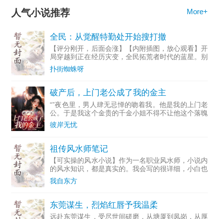
人气小说推荐
More+
全民：从觉醒特勤处开始搜打撤
【评分刚开，后面会涨】【内附插图，放心观看】开
局穿越到正在经历灾变，全民拓荒者时代的蓝星。别
人眼中的无等级初始技能，却是因为楚鸿的到来，意
扑街蜘蛛呀
外觉醒了金手指【特勤司】，只需要将现实的秘境收
录，就可以在特勤
破产后，上门老公成了我的金主
“”夜色里，男人肆无忌惮的吻着我。他是我的上门老
公。于是我这个金贵的千金小姐不得不让他这个落魄
小子入赘我们家，成为我的老公。因为心里的不甘，
彼岸无忧
我屡屡羞辱他，作践他，对他非打即骂。可他从不生
气，俨然一副温
祖传风水师笔记
【可实操的风水小说】作为一名职业风水师，小说内
的风水知识，都是真实的。我会写的很详细，小白也
能直接上手实操。读完本书，你就是半个风水师……
我自东方
风水知识包括住宅、商铺、办公室、墓穴阴宅、个人
风水等。借助风水
东莞谋生，烈焰红唇予我温柔
远赴东莞谋生，受尽世间磋磨，从塘厦到凤岗，从厚