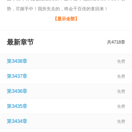
势，尽握手中！我所失去的，终会千百倍的拿回来！
相关：
逍遥战神在线阅读
、
逍遥战神免费阅读
、
逍遥战神江
【显示全部】
策丁梦妍全文免费阅读2400
、
逍遥战神江策全本免费阅读
、
逍遥战神江策免费阅读目录
、
逍遥战神在都市小说
、
逍遥战
最新章节
共4718章
神有声小说免费收听
、
逍遥战神男主玄祁的小说
、
逍遥战神
免费阅读完整版
、
逍遥战神洛天逍遥兵王洛天
、
第3438章
第3437章
第3436章
第3435章
第3434章