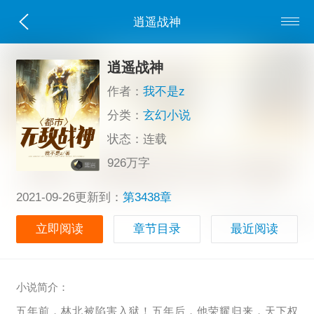
逍遥战神
逍遥战神
作者：
我不是z
分类：
玄幻小说
状态：连载
926万字
2021-09-26更新到：
第3438章
立即阅读
章节目录
最近阅读
小说简介：
五年前，林北被陷害入狱！五年后，他荣耀归来，天下权