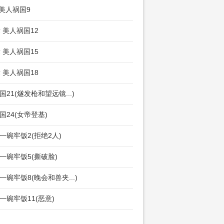
 美人祸国9
章 美人祸国12
章 美人祸国15
章 美人祸国18
21(燧发枪和望远镜...)
国24(女帝登基)
一碗牢饭2(拒绝2人)
一碗牢饭5(撕破脸)
一碗牢饭8(晚会和兽夹...)
一碗牢饭11(恶意)