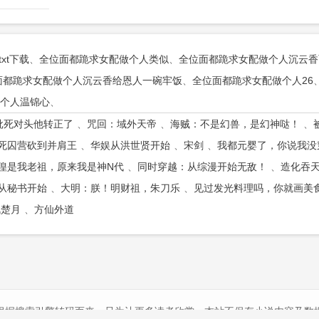
xt下载
、
全位面都跪求女配做个人类似
、
全位面都跪求女配做个人沉云香
面都跪求女配做个人沉云香给恩人一碗牢饭
、
全位面都跪求女配做个人26
个人温锦心
、
批死对头他转正了
咒回：域外天帝
海贼：不是幻兽，是幻神哒！
死囚营砍到并肩王
华娱从洪世贤开始
宋剑
我都元婴了，你说我没
隍是我老祖，原来我是神N代
同时穿越：从综漫开始无敌！
造化吞
从秘书开始
大明：朕！明财祖，朱刀乐
见过发光料理吗，你就画美
枫楚月
方仙外道
根据搜索引擎转码而来，只为让更多读者欣赏，本站不保存小说内容及数