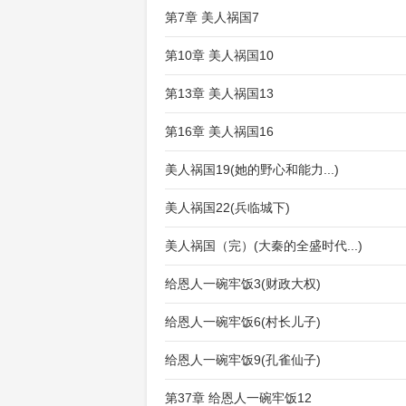
当事人激动拍
第7章 美人祸国7
/
第10章 美人祸国10
傅越舟以为自
结果……
第13章 美人祸国13
结婚第一天，
结婚第三天，
第16章 美人祸国16
结婚第N天，
美人祸国19(她的野心和能力...)
众人震惊的发
神医池宴看着
美人祸国22(兵临城下)
饭票老公:…
美人祸国（完）(大秦的全盛时代...)
给恩人一碗牢饭3(财政大权)
给恩人一碗牢饭6(村长儿子)
给恩人一碗牢饭9(孔雀仙子)
第37章 给恩人一碗牢饭12