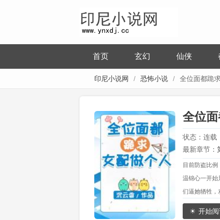
首页
玄幻
仙侠
印尼小说网
恐怖小说
全位面都跪
全位面
状态：连载
最新章节：
目前防盗比例
温锦心一开始
们逼她牺牲，
世界一，身份
开始阅
于是，她造反