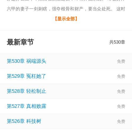
六甲的妻子一剑刺瞎，强夺根骨和财产，要当众处死。 这时
候，柳家三姐妹突然出现，要同时嫁给瞎眼的陈阳。 入赘柳
【显示全部】
家后，陈阳的系统开启，只要氪金便能够无限进化。 功法，
丹药，灵器，阵法，我取之不尽！一路无敌！ 前妻痛哭流
最新章节
共530章
涕，跪求原谅，却已经没有了机会。 只是，陈阳突然发现，
这柳家三姐妹，竟然个个身怀大咪密……
第530章 祸端源头
第529章 冤枉她了
第528章 轻松制止
第527章 真相败露
第526章 科技树