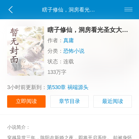
瞎子修仙，洞房看光圣女大秘密
瞎子修仙，洞房看光圣女大秘密
作者：
真庸
分类：
恐怖小说
状态：连载
133万字
3小时前更新到：
第530章 祸端源头
立即阅读
章节目录
最近阅读
小说简介：
穿越异世三年，陈阳在新婚之夜，即将开启系统。 却被身怀