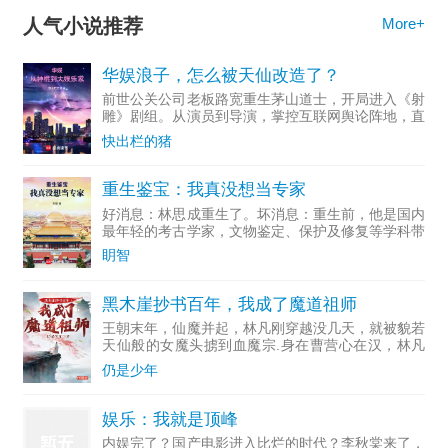
人气小说推荐
More+
华娱浪子，怎么被天仙改造了？
前世公关公司老板路宽重生茅山道士，开局进入《射
雕》剧组。从演员到导演，掌控互联网舆论阵地，直
至成为资...
快出栏的猪
重生鉴宝：我真没想当专家
好消息：林思成重生了。坏消息：重生前，他是国内
最年轻的考古学家，文物鉴定、保护及修复等学科带
头人。多...
眀智
黑木崖抄书百年，我成了魔道祖师
王朝末年，仙魔并起，林凡刚穿越没几天，就被貌若
天仙般的女魔头掳到血魔宗.身在曹营心在汉，林凡
一心只想做个好人，无奈常遭人误解，好在他不断通
仍是少年
过藏书楼抄录变强。……若干年后，正道六大派打上
血魔宗，林凡走出
娱乐：我就是顶峰
内娱完了？国产电影进入比烂的时代？李秋棠来了，