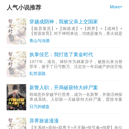
人气小说推荐
More+
穿越成阴神，我被父亲上交国家
【诡异复苏】+【御诡者】+【两界】+【成神】+
【资源发育】对于神明来说，功德是修为，香火就是
神力，更是寿元。林逸穿越妖魔世界，成了香火将尽
青山与浊酒
的落魄阴神，即将神格破碎。好在他能以‘两界盘’，
联系上蓝星的父
执掌佳艺：我打造了黄金时代
1977年，港岛。林轩作为林家弃子，被推出来当替
罪羊，接手了日亏数万、注定在一年后破产的佳艺电
视台。会议桌前，其他五大股东极尽嘲讽，签下退股
乱世该隐
协议甩锅跑路。TVB与丽的磨刀霍霍，准备瓜分佳艺
的遗产和女星
新警入职，开局破获特大碎尸案
韩旭意外穿越平行世界，成为一名新警，并激活神探
养成系统。入职第一天破获特大碎尸案，震惊专案
组！然而，一个个诡异离奇的案件却纷至沓来！密
日万的键盘
室、藏尸、异装癖……韩旭：没关系，来多少破多
少!一颗警界的未来之星
异界旅途漫漫
【无系统+原创+双男主+不无脑+快节奏+纯爱】各位