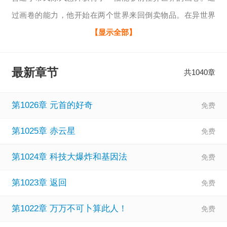
过画卷的能力，他开始在两个世界来回倒卖物品。在异世界
获得普通矿石运到现代世界立刻成了军方的战略物资。而现
【显示全部】
代世界不起眼的小物品，放到异世界瞬间就被高价收购...原本
的陈风只想这样安安稳稳的当个倒爷，过着躺平般的生活，
最新章节
共1040章
但随着对异世界的深入探索，他发现这个世界不仅有武者，
居然还有仙人。这下陈风彻底不淡定了.........PS：本书又名
第1026章 元首的好奇
《能力不上交是怕死啊》，《论金丹修士能不能抗住核
第1025章 赤云星
弹》。
第1024章 科技大爆炸和基因法
第1023章 返回
第1022章 万万不可卜算此人！