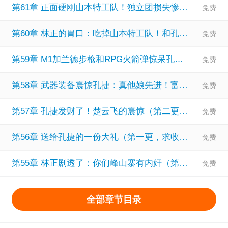
第61章 正面硬刚山本特工队！独立团损失惨重？（加更，求数据）
老总：林正，收敛点，我真的瞒不住编不下去了。
委员长：娘希匹的，八路军这么强还怎么打？
第60章 林正的胃口：吃掉山本特工队！和孔捷做局（加更，求数据）
鹰酱：原来最大的列强在东方。
第59章 M1加兰德步枪和RPG火箭弹惊呆孔捷，太猛了（第四更，求收藏）
毛熊：兔子，我们是好兄弟，援助一下我吧。
一个东方大国彻底站了起来
第58章 武器装备震惊孔捷：真他娘先进！富得流油啊（第三更，求收藏）
第57章 孔捷发财了！楚云飞的震惊（第二更，求收藏）
第56章 送给孔捷的一份大礼（第一更，求收藏）
第55章 林正剧透了：你们峰山寨有内奸（第六更，求收藏）
全部章节目录