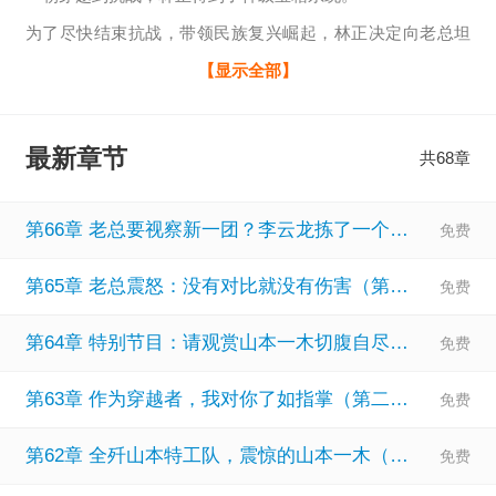
为了尽快结束抗战，带领民族复兴崛起，林正决定向老总坦
白穿越者身份，开局便给老总看阅兵照片，震惊老总。
【显示全部】
于是，八路军发生了翻天覆地的变化。
通过不断爆宝箱获得奖励，林正的部队成为了海陆空最强三
最新章节
共68章
军。
爆出AK47步枪。
第66章 老总要视察新一团？李云龙拣了一个团长（今晚上架，跪求首订）
老总：别惊讶，这只是我们的改进机枪。
第65章 老总震怒：没有对比就没有伤害（第四更，求收藏）
爆出喀秋莎火箭炮。
老总：什么新型火炮，都是土炮而已啦。
第64章 特别节目：请观赏山本一木切腹自尽（第三更，求收藏）
爆出航空母舰。
第63章 作为穿越者，我对你了如指掌（第二更，求订阅）
老总：别误会，那都是货船改装的而已，不具备战斗力。
林正：老总，我刚爆出一颗核弹，准备扔到小鬼子老家试
第62章 全歼山本特工队，震惊的山本一木（第一更，求收藏）
试。