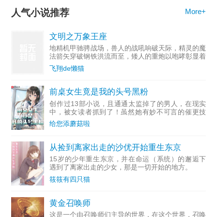
人气小说推荐
More+
文明之万象王座
地精机甲驰骋战场，兽人的战吼响破天际，精灵的魔
法箭矢穿破钢铁洪流而至，矮人的重炮以咆哮彰显着
口径的正义！混乱的战场之上，周绪一身戎装，漠视
飞翔de懒猫
着来自于世界之外，以神明自诩的家伙们……“今
日，必有一位神殒命
前桌女生竟是我的头号黑粉
创作过13部小说，且通通太监掉了的男人，在现实
中，被女读者抓到了！虽然她有妙不可言的催更技
能，（和惨不忍睹的逼更手段）但普通作者依然只有
给您添蘑菇啦
0.024%的概率成为职业作家。为这种事儿耽误人
生……真香！
从捡到离家出走的沙优开始重生东京
15岁的少年重生东京，并在命运（系统）的邂逅下
遇到了离家出走的少女，那是一切开始的地方。
筱筱有四只猫
黄金召唤师
这是一个由召唤师们主导的世界，在这个世界，召唤