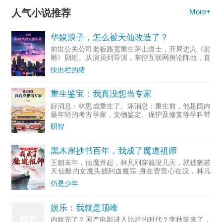
人气小说推荐
More+
华娱浪子，怎么被天仙改造了？
前世公关公司老板路宽重生茅山道士，开局进入《射
雕》剧组。从演员到导演，掌控互联网舆论阵地，直
至成为资...
快出栏的猪
重生鉴宝：我真没想当专家
好消息：林思成重生了。坏消息：重生前，他是国内
最年轻的考古学家，文物鉴定、保护及修复等学科带
头人。多...
眀智
黑木崖抄书百年，我成了魔道祖师
王朝末年，仙魔并起，林凡刚穿越没几天，就被貌若
天仙般的女魔头掳到血魔宗.身在曹营心在汉，林凡
一心只想做个好人，无奈常遭人误解，好在他不断通
仍是少年
过藏书楼抄录变强。……若干年后，正道六大派打上
血魔宗，林凡走出
娱乐：我就是顶峰
内娱完了？国产电影进入比烂的时代？李秋棠来了，