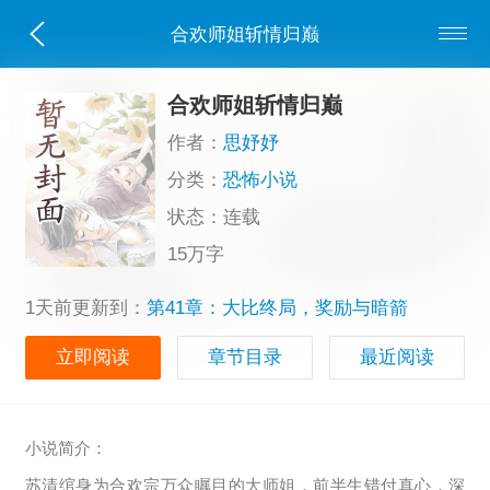
合欢师姐斩情归巅
合欢师姐斩情归巅
作者：
思妤妤
分类：
恐怖小说
状态：连载
15万字
1天前更新到：
第41章：大比终局，奖励与暗箭
立即阅读
章节目录
最近阅读
小说简介：
苏清绾身为合欢宗万众瞩目的大师姐，前半生错付真心，深