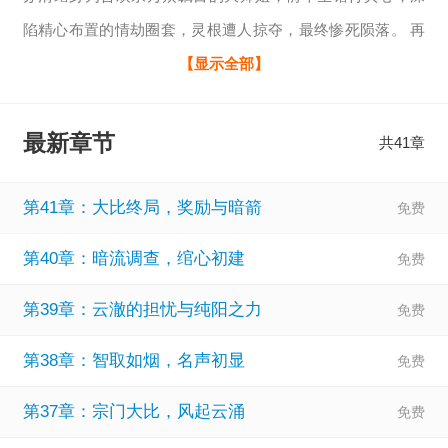
陷精心布置的情劫圈套，灵根遭人掠夺，最终惨死陨落。 再
次睁眼，时光回溯至筑基初期，她幡然醒悟，温柔尽数化作
【显示全部】
利刃。 重走合欢道，苏清绾以血泪铸道心，一边寻觅灵源修
复受损根基，一边徐徐布局，复仇雪恨。 令三界意外的是，
最新章节
共41章
数位素来守身如玉、道心稳固的天之骄子，纷纷为她破了戒
律： 朝夕相伴、满心依恋的软萌小师弟，满眼只剩她一人；
第41章：大比终局，奖励与暗箭
规矩森严、清冷禁欲的别家大
第40章：暗流调查，绾心初建
第39章：云澈的担忧与纯阳之力
第38章：智取如烟，名声初显
第37章：宗门大比，风起云涌