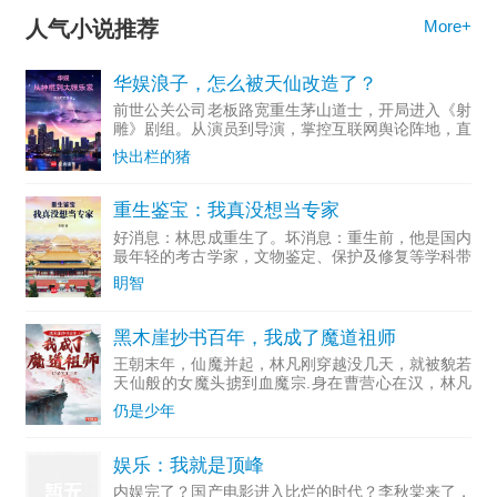
人气小说推荐
More+
华娱浪子，怎么被天仙改造了？
前世公关公司老板路宽重生茅山道士，开局进入《射
雕》剧组。从演员到导演，掌控互联网舆论阵地，直
至成为资...
快出栏的猪
重生鉴宝：我真没想当专家
好消息：林思成重生了。坏消息：重生前，他是国内
最年轻的考古学家，文物鉴定、保护及修复等学科带
头人。多...
眀智
黑木崖抄书百年，我成了魔道祖师
王朝末年，仙魔并起，林凡刚穿越没几天，就被貌若
天仙般的女魔头掳到血魔宗.身在曹营心在汉，林凡
一心只想做个好人，无奈常遭人误解，好在他不断通
仍是少年
过藏书楼抄录变强。……若干年后，正道六大派打上
血魔宗，林凡走出
娱乐：我就是顶峰
内娱完了？国产电影进入比烂的时代？李秋棠来了，