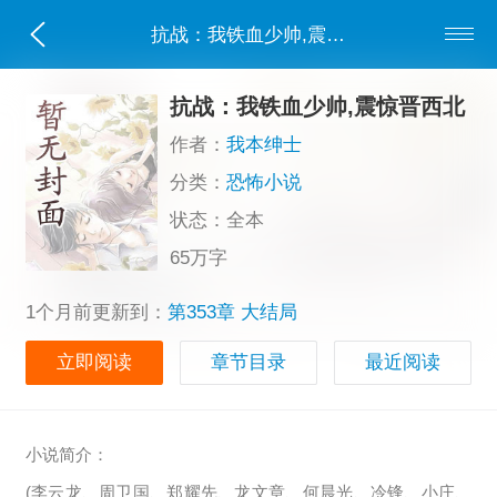
抗战：我铁血少帅,震惊晋西北
抗战：我铁血少帅,震惊晋西北
作者：
我本绅士
分类：
恐怖小说
状态：全本
65万字
1个月前更新到：
第353章 大结局
立即阅读
章节目录
最近阅读
小说简介：
(李云龙、周卫国、郑耀先、龙文章、何晨光、冷锋、小庄、