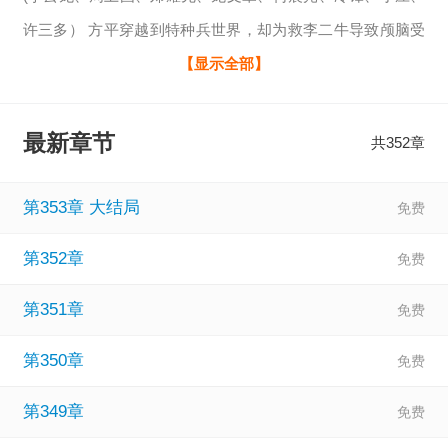
许三多） 方平穿越到特种兵世界，却为救李二牛导致颅脑受
伤、重度昏迷，意外激活积分系统，重生到亮剑、雪豹、我
【显示全部】
的兄弟我的团、伪装者、风筝等世界，只要杀敌立功，就可
以获得相应的积分，用来强化身体，兑换各式各样的武器装
最新章节
共352章
备，意大利炮、98K、T-34坦克等等…经过战场洗礼，待他再
次从特种兵世界醒来，又将会给战友们带来怎样的震撼！
第353章 大结局
第352章
第351章
第350章
第349章