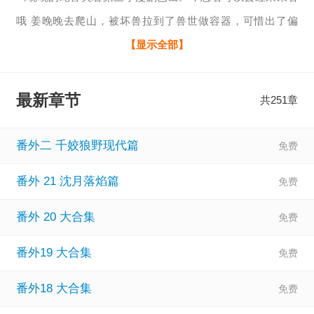
哦 姜晚晚去爬山，被坏兽拉到了兽世做容器，可惜出了偏
差，来到了洛日森林，被蛇兽人墨寒所救，从此过上了有声
【显示全部】
有色的生活
最新章节
共251章
番外二 千姣狼野现代篇
番外 21 沈月落焰篇
番外 20 大合集
番外19 大合集
番外18 大合集