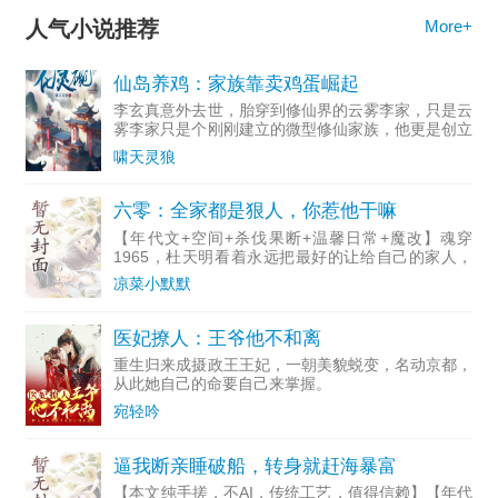
人气小说推荐
More+
仙岛养鸡：家族靠卖鸡蛋崛起
李玄真意外去世，胎穿到修仙界的云雾李家，只是云
雾李家只是个刚刚建立的微型修仙家族，他更是创立
者的同辈。于是，云雾李家多了个三始祖。看着天赋
啸天灵狼
强大的家主哥，又看了看喜欢瞎忙活，浪费资质的二
姐，最后再感受着
六零：全家都是狠人，你惹他干嘛
【年代文+空间+杀伐果断+温馨日常+魔改】魂穿
1965，杜天明看着永远把最好的让给自己的家人，
他发誓要让全家过上好日子！二哥杜天霸：“我和弟
凉菜小默默
弟天下第一好！谁敢惹他，我先捶爆他的狗头！”父
亲杜建业：“就
医妃撩人：王爷他不和离
重生归来成摄政王王妃，一朝美貌蜕变，名动京都，
从此她自己的命要自己来掌握。
宛轻吟
逼我断亲睡破船，转身就赶海暴富
【本文纯手搓，不AI，传统工艺，值得信赖】【年代