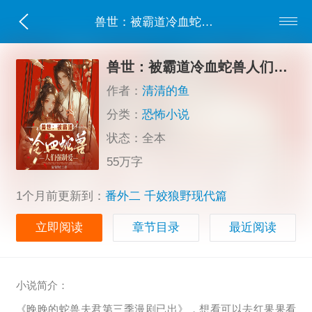
兽世：被霸道冷血蛇兽人们强制爱
兽世：被霸道冷血蛇兽人们强制爱
作者：
清清的鱼
分类：
恐怖小说
状态：全本
55万字
1个月前更新到：
番外二 千姣狼野现代篇
立即阅读
章节目录
最近阅读
小说简介：
《晚晚的蛇兽夫君第三季漫剧已出》，想看可以去红果果看