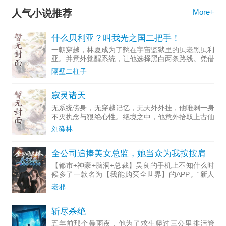
人气小说推荐
More+
什么贝利亚？叫我光之国二把手！
一朝穿越，林夏成为了憋在宇宙监狱里的贝老黑贝利
亚。并意外觉醒系统，让他选择黑白两条路线。凭借
对剧情的了解，林夏甚至在奥特曼这个阴到没边的唯
隔壁二柱子
心世界，选择加入黑暗阵营无疑是最傻叉的行为。于
是乎他果断选择白
寂灵诸天
无系统傍身，无穿越记忆，无天外外挂，他唯剩一身
不灭执念与狠绝心性。绝境之中，他意外拾取上古仙
域破碎残留的本源灵韵，窥见崩坏天地背后的隐秘，
刘淼林
自此挣脱凡尘桎梏，踏上无人踏足的逆修之路。凡尘
求生，步步为营、
全公司追捧美女总监，她当众为我按按肩
【都市+神豪+脑洞+总裁】吴良的手机上不知什么时
候多了一款名为【我能购买全世界】的APP。“新人
福利！”“0.01元：霸道总监按摩服务一次。”“0.02
老邪
元：哈雷戴维森2026款CVOTriGlide机
斩尽杀绝
五年前那个暴雨夜，他为了求生爬过三公里排污管