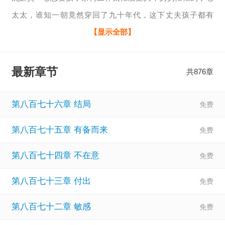
太太，谁知一朝竟然穿回了九十年代，这下丈夫孩子都有
了！ 只可惜，孩子还在肚子里，丈夫却失踪了，原主在家带
【显示全部】
着病重公爹，瘦弱侄子处处受欺负。 那可不行，作为农学博
士，身带金手指，岂能逆来顺受。 沈姝灵微微一笑，从前是
最新章节
共876章
从前，现在自己来了，看谁还敢欺负她们一家人！ 看她守得
云开见月明，丈夫回来就把她捧上天。“老婆，有什么活，放
第八百七十六章 结局
着我来，你就在家数钱就行！
第八百七十五章 有备而来
第八百七十四章 不在意
第八百七十三章 付出
第八百七十二章 敏感