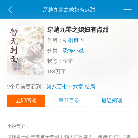
穿越九零之媳妇有点甜
穿越九零之媳妇有点甜
作者：
梧桐树下
分类：
恐怖小说
状态：全本
184万字
2个月前更新到：
第八百七十六章 结局
立即阅读
章节目录
最近阅读
小说简介：
沈姝灵一心想要孩子奈何工作太忙没嫁人，匆匆忙忙到了老