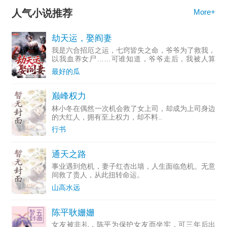
人气小说推荐
More+
劫天运，娶阎妻
我是六合招厄之运，七窍皆失之命，爷爷为了救我，
以我血养女尸……可谁知道，爷爷走后，我被人算
计，命数被夺，濒死绝境之中！
最好的瓜
巅峰权力
林小冬在偶然一次机会救了女上司，却成为上司身边
的大红人，拥有至上权力，却不料..
行书
通天之路
事业遇到危机，妻子红杏出墙，人生面临危机。无意
间救了贵人，从此扭转命运。
山高水远
陈平耿姗姗
女友被非礼，陈平为保护女友而坐牢，可三年后出