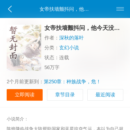
女帝扶墙颤抖问，他今天没爆兵吧？！
女帝扶墙颤抖问，他今天没爆兵吧？！
作者：
深秋的落叶
分类：
玄幻小说
状态：连载
56万字
2个月前更新到：
第250章：种族战争，危！
立即阅读
章节目录
最近阅读
小说简介：
陈烨降临战争大陆帮助国家和蓝星掠夺气运，本以为自己就