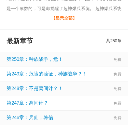
是一个凑数的，可是却觉醒了超神爆兵系统。 超神爆兵系统
不仅可以一秒一个大秦锐士，还能通过积分兑换各种历史名
【显示全部】
将和粮草所需。 开局猫娘求帮助，自己热心帮助，可是这猫
娘居然总想爬上自己床。 陈烨：“你干嘛？恩将仇报不是？”
最新章节
共250章
“我要的是你吗？” “我要的是你们整个部落。” 猫女：“什么？
一年365天，你要一天一个？！！” —————— 陈烨：“真是
第250章：种族战争，危！
不知道
第249章：危险的验证，种族战争？！
第248章：不是离间计？！
第247章：离间计？
第246章：兵仙，韩信