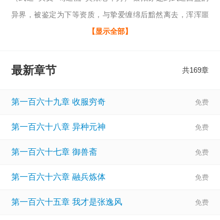
异界，被鉴定为下等资质，与挚爱缠绵后黯然离去，浑浑噩
噩活到八十岁，觉醒命格【人间武圣】 练一遍拳，得万遍
【显示全部】
功。 炼体、炼气、炼神，三等九重无瓶颈。 他苟在太武司
内，坐看天下风起云涌。 当乾坤剧变，洛京城破，百年前的
最新章节
共169章
未婚妻以成女帝，入主皇城改元登基。 一道强大的气息自太
武司而起。 “陛下，还识得故人否？”
第一百六十九章 收服穷奇
第一百六十八章 异种元神
第一百六十七章 御兽斋
第一百六十六章 融兵炼体
第一百六十五章 我才是张逸风