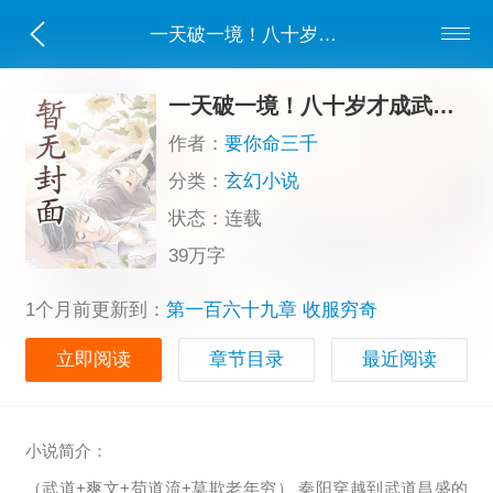
一天破一境！八十岁才成武道天才？
一天破一境！八十岁才成武道天才？
作者：
要你命三千
分类：
玄幻小说
状态：连载
39万字
1个月前更新到：
第一百六十九章 收服穷奇
立即阅读
章节目录
最近阅读
小说简介：
（武道+爽文+苟道流+莫欺老年穷） 秦阳穿越到武道昌盛的