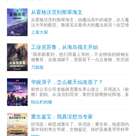
从霍格沃茨到斯翠海文
从霍格沃茨到斯翠海文，由魔法高中的城堡，步入魔
法大学的殿堂。敬请见证最伟大的魔法表演！由艾维
·杜姆...
上菜大厨
工业克苏鲁，从海岛领主开始
“我亲眼看到，他们用最上等的，不会锈蚀的精钢去
做餐具，去做成罐子，里面装下一点点食物，吃完就
随手扔掉...
刀如故
华娱浪子，怎么被天仙改造了？
前世公关公司老板路宽重生茅山道士，开局进入《射
雕》剧组。从演员到导演，掌控互联网舆论阵地，直
至成为资...
快出栏的猪
重生鉴宝：我真没想当专家
好消息：林思成重生了。坏消息：重生前，他是国内
最年轻的考古学家，文物鉴定、保护及修复等学科带
头人。多...