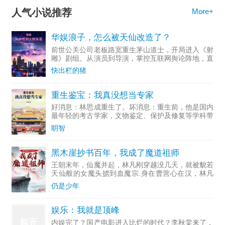
人气小说推荐
More+
华娱浪子，怎么被天仙改造了？
前世公关公司老板路宽重生茅山道士，开局进入《射
雕》剧组。从演员到导演，掌控互联网舆论阵地，直
至成为资...
快出栏的猪
重生鉴宝：我真没想当专家
好消息：林思成重生了。坏消息：重生前，他是国内
最年轻的考古学家，文物鉴定、保护及修复等学科带
头人。多...
眀智
黑木崖抄书百年，我成了魔道祖师
王朝末年，仙魔并起，林凡刚穿越没几天，就被貌若
天仙般的女魔头掳到血魔宗.身在曹营心在汉，林凡
一心只想做个好人，无奈常遭人误解，好在他不断通
仍是少年
过藏书楼抄录变强。……若干年后，正道六大派打上
血魔宗，林凡走出
娱乐：我就是顶峰
内娱完了？国产电影进入比烂的时代？李秋棠来了，