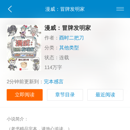
漫威：冒牌发明家
漫威：冒牌发明家
作者：
酉时二把刀
分类：
其他类型
状态：连载
114万字
2分钟前更新到：
完本感言
立即阅读
章节目录
最近阅读
小说简介：
（老书精品完本，请放心追读。）