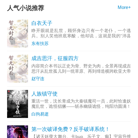
人气小说推荐
More+
白衣天子
睁开眼就是乱世，顾怀身边只有一个老仆，一个逃
兵。别人笑他班底寒酸，他却说，这就是我的“沛县
元勋”。溃兵、盐枭、门阀、义军…一路尸山血海。
东有扶苏
有人问：你凭什么争天下？顾怀指着身后那群誓死相
随的兄弟，放声大笑
成吉思汗，征服四方
内容简介本书以正史为骨、野史为肉，全景再现成吉
思汗从乱世孤儿到一统草原、再到缔造横跨欧亚大帝
国的传奇一生。全书六十章，从斡难河畔降生写起，
赵守连
细述少年流亡、结义反目、草原争霸、一统大漠，于
斡难河称汗，立千
人族镇守使
重活一世，沈长青成为大秦镇魔司一员，此时恰逢妖
魔乱世，诡怪猖獗——斩杀幽级诡怪，纯阳功圆满！
斩杀怨级诡怪，天武罡气圆满！斩杀强大妖邪，打破
白驹易逝
自身极限！斩杀——若干年后，沈长青化身人族镇守
使，诸般妖魔诡怪
第一次破译免费？反手破译系统！
【诸天妖孽大舞台、卡bug、乐子文、癫】宇宙升维