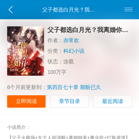
父子都选白月光？我离婚你们哭什么？
父子都选白月光？我离婚你们哭什么？
作者：
亦常欢
分类：
科幻小说
状态：连载
100万字
6个月前更新到：
第四百七十章 期盼已久
立即阅读
章节目录
最近阅读
小说简介：
【父子火葬场+女主人间清醒+离婚独美+事业批+打脸虐渣】