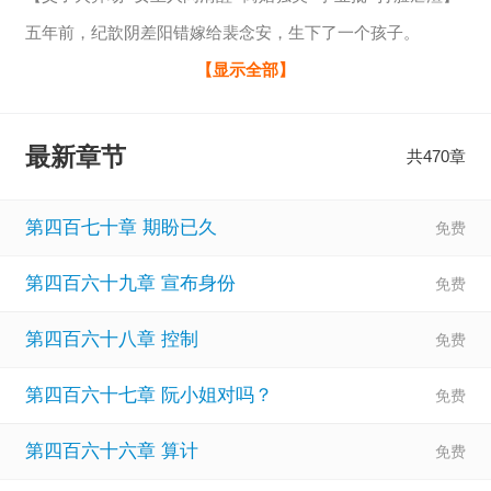
五年前，纪歆阴差阳错嫁给裴念安，生下了一个孩子。
她放弃了自己的事业，在裴家当牛做马了五年，却没得到一
【显示全部】
个好脸色。
裴念安的态度始终冷淡，目光都不曾落向她，而他们的孩子
最新章节
共470章
小津就如同他的父亲一样，对她这个母亲，没有丝毫依恋。
但照顾父子俩的衣食起居，已经成了纪歆骨子里的习惯，她
第四百七十章 期盼已久
以为总有一天她能捂热他们的心。
第四百六十九章 宣布身份
直到裴念安的白月光阮苏苏回国后，父子俩
第四百六十八章 控制
第四百六十七章 阮小姐对吗？
第四百六十六章 算计