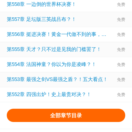
第558章 一边倒的世界杯决赛！
德：我和凌，实在太强了！
凌峰：你们这些坑货，能不能都离我远点啊？！.......本书又
第557章 足坛版三英战吕布？！
名《被坑出来的金球先生》《与坑逼当队友的那些年》《论
第556章 挺进决赛！黄金一代做不到的事，我凌峰做到了！
给队友喂饼的一百种方法》
第555章 天才？只不过是见我的门槛罢了！
第554章 法国神童？你以为你是凌峰？！
第553章 最强之剑VS最强之盾？！五大看点！
第552章 四强出炉！史上最贵对决？！
全部章节目录