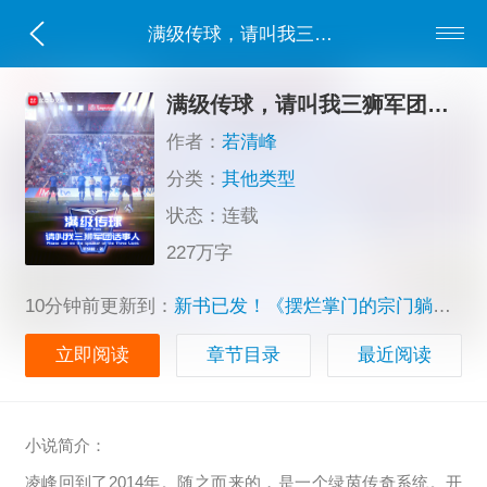
满级传球，请叫我三狮军团话事人
满级传球，请叫我三狮军团话事人
作者：
若清峰
分类：
其他类型
状态：连载
227万字
10分钟前更新到：
新书已发！《摆烂掌门的宗门躺赢指南》
立即阅读
章节目录
最近阅读
小说简介：
凌峰回到了2014年。随之而来的，是一个绿茵传奇系统。开