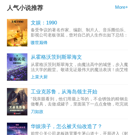
人气小说推荐
More+
文娱：1990
备受争议的著名作家、编剧、制片人、音乐圈伯乐、
影视公司老板张延，曾对自己的人生作出如下总结：
一个投...
嗷世巅锋
从霍格沃茨到斯翠海文
从霍格沃茨到斯翠海文，由魔法高中的城堡，步入魔
法大学的殿堂。敬请见证最伟大的魔法表演！由艾维
·杜姆...
上菜大厨
工业克苏鲁，从海岛领主开始
“我亲眼看到，他们用最上等的，不会锈蚀的精钢去
做餐具，去做成罐子，里面装下一点点食物，吃完就
随手扔掉...
刀如故
华娱浪子，怎么被天仙改造了？
前世公关公司老板路宽重生茅山道士，开局进入《射