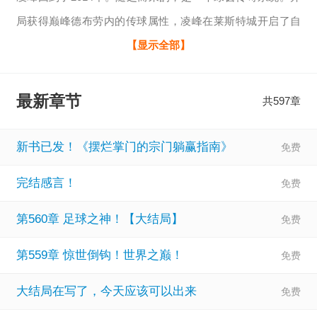
局获得巅峰德布劳内的传球属性，凌峰在莱斯特城开启了自
己传奇般的足球生涯！
【显示全部】
充满想象力的传球，潇洒飘逸的助攻...英冠最佳、金童奖、英
超助攻王、英超MVP...他既是蓝狐奇迹的缔造者，也是贝克
最新章节
共597章
汉姆之后最优质的大众偶像，更是带领三狮军团实现复兴的
话事人！
新书已发！《摆烂掌门的宗门躺赢指南》
在梅罗渐渐老去的新时代，他异军突起！从传球喂饼开始，
完结感言！
他逐步开发出了潇洒无比的停球，无解的弧线任意球，再到
无人能挡的盘带技术...就这样，他一步一步变成了这个时代最
第560章 足球之神！【大结局】
全面最无解的中场，也成为了新时代的足坛王者！
第559章 惊世倒钩！世界之巅！
然而，只有凌峰自己知道，这一路走来，到底是多么的艰难...
斯特林：凌的传球很准，我下次一定不会射偏了！
大结局在写了，今天应该可以出来
卢卡库：喃咕，这球差点就进了，送上今天第一个赞！林加