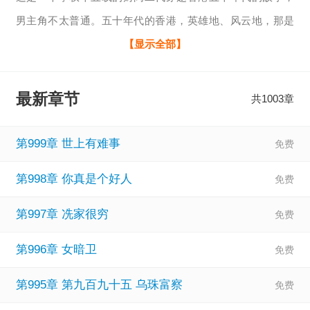
男主角不太普通。五十年代的香港，英雄地、风云地，那是
一个火红的年代，才子、佳人、大亨，不胜枚举，道不尽人
【显示全部】
世沧桑、雪月风花、颠沛流离。 那里鱼龙混杂，那里有道不
尽的人间黑暗，而英雄往往发迹于此，一幕幕金钱游戏也会
最新章节
共1003章
于此上演。我是一个很会水文的码字人，请监督我在两百万
字前收尾，书友群985620261。8w0-155973
第999章 世上有难事
第998章 你真是个好人
第997章 冼家很穷
第996章 女暗卫
第995章 第九百九十五 乌珠富察