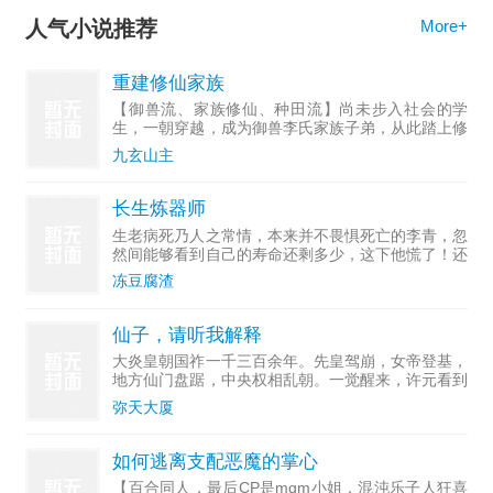
人气小说推荐
More+
重建修仙家族
【御兽流、家族修仙、种田流】尚未步入社会的学
生，一朝穿越，成为御兽李氏家族子弟，从此踏上修
行之路。故事，从李家被迫离开祖地开始。
九玄山主
长生炼器师
生老病死乃人之常情，本来并不畏惧死亡的李青，忽
然间能够看到自己的寿命还剩多少，这下他慌了！还
好我炼器就能获得寿元，那就先活他个几万年再说！
冻豆腐渣
【成功炼制凡品兵器：精铁战戈，奖励寿元五个
月！】【成功炼制极品
仙子，请听我解释
大炎皇朝国祚一千三百余年。先皇驾崩，女帝登基，
地方仙门盘踞，中央权相乱朝。一觉醒来，许元看到
了深山的雨夜破庙，看到了诡异的断臂石佛，以及，
弥天大厦
那位篝火旁面色清冷的黑衣女子。他成了最终BOSS
第三子，身世清
如何逃离支配恶魔的掌心
【百合同人，最后CP是mqm小姐，混沌乐子人狂喜