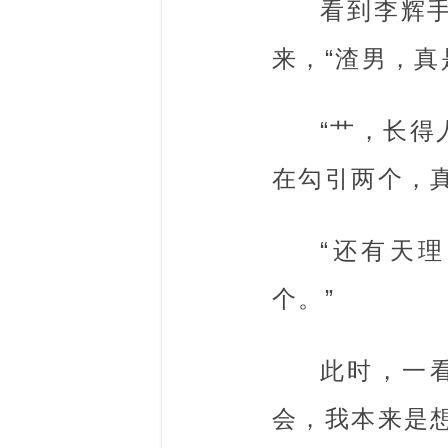
看到李辉
来，“渣男，真
“艹，长
在勾引两个，
“还有天
个。”
此时，一
会，我本来是