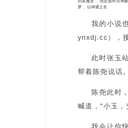
武装魔女
我是如何当神
梦
以神通之名
我的小说也
ynxdj.cc
此时张玉
帮着陈尧说话
陈尧此时
喊道，“小玉
我会让你