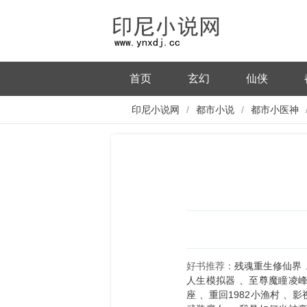
首页
玄幻
仙侠
印尼小说网
都市小说
都市小医神
好书推荐：
残魂重生修仙界
人生模拟器
至尊魔瞳凌
座
重回1982小渔村
影