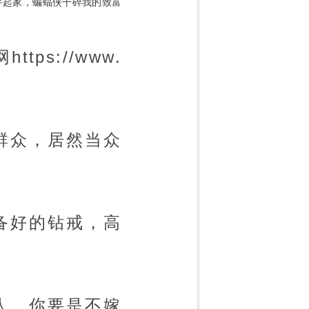
手起家，蝙蝠侠干碎我的致富
s://www.
群众，居然当众
备好的钻戒，高
人，你要是不嫁