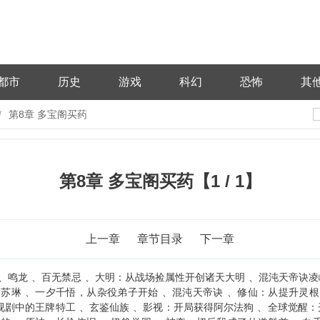
都市
历史
游戏
科幻
恐怖
其
第8章 多宝阁买药
第8章 多宝阁买药【1 / 1】
上一章
章节目录
下一章
鸣龙
百无禁忌
大明：从战场捡属性开创诸天大明
混沌天帝诀凌
峰苏琳
一夕千悟，从杂役弟子开始
混沌天帝诀
修仙：从提升灵根
视剧中的王牌特工
玄鉴仙族
影视：开局获得阿尔法狗
全球觉醒：