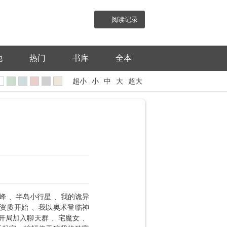
阅读记录
他
热门
书库
全本
超小
小
中
大
超大
峰
半岛小行星
我的诡异
资质开始
我以奥术登临神
开局加入聊天群
宅魔女