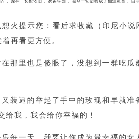
豪的
原神，长枪依旧
奶爸学园
被夺一切后我成了仙道魁首
白
想火提示您：看后求收藏（印尼小说网http
），接着再看更方便。
站在那里也是傻眼了，没想到一群吃瓜
。
，又装逼的举起了手中的玫瑰和早就准
，交给我，我会给你幸福的！
快乐每一天，我要让你成为最幸福的女