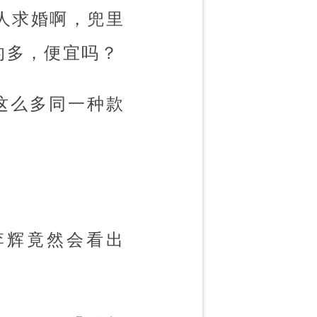
人求婚啊，兜里
的多，便宜吗？
这么多同一种款
李辉竟然会看出