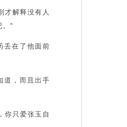
刚才解释没有人
。”
药丢在了他面前
知道，而且出手
，你只爱张玉自