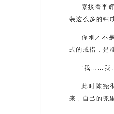
紧接着李
装这么多的钻
你刚才不
式的戒指，是
“我……我
此时陈尧
来，自己的兜