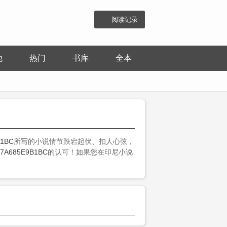
阅读记录
他
热门
书库
全本
B1BC
所写的小说情节跌宕起伏、扣人心弦，
7A685E9B1BC
的认可！如果您在印尼小说