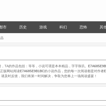
都市
历史
游戏
科幻
恐怖
其
作品
者，TA的作品包括：等等，小说可谓是本本精品，字字珠玑。
E7A685E9
正版网站阅读
E7A685E9B1BC
的小说作品，您的每一次阅读都是对作者
E
，请及时反馈，我们将第一时间解决，争取为您奉上一场阅读盛宴！