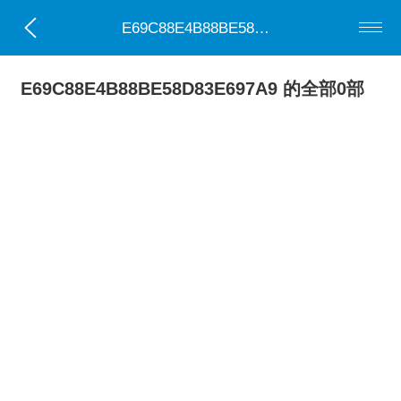
E69C88E4B88BE58D83E697A9
E69C88E4B88BE58D83E697A9 的全部0部
小说