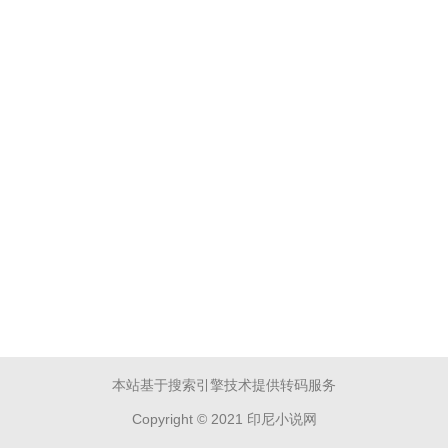
本站基于搜索引擎技术提供转码服务
Copyright © 2021 印尼小说网