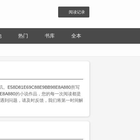
阅读记录
他
热门
书库
全本
玑。
E58D81E69C88E9BB98E8A880
所写
E8A880
的小说作品，您的每一次阅读都是
遇到问题，请及时反馈，我们将第一时间解