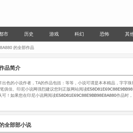
都市
历史
游戏
科幻
恐怖
其
8E8A880 的全部作品
80作品简介
常出色的小说作者，TA的作品包括：等等，小说可谓是本本精品，字字珠
笔俱佳。印尼小说网强烈建议您到正版网站阅读
E58D81E69C88E9BB98
认可！如果您在印尼小说网阅读
E58D81E69C88E9BB98E8A880
作品时，
880的全部部小说