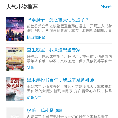
人气小说推荐
More+
华娱浪子，怎么被天仙改造了？
前世公关公司老板路宽重生茅山道士，开局进入《射
雕》剧组。从演员到导演，掌控互联网舆论阵地，直
至成为资...
快出栏的猪
重生鉴宝：我真没想当专家
好消息：林思成重生了。坏消息：重生前，他是国内
最年轻的考古学家，文物鉴定、保护及修复等学科带
头人。多...
眀智
黑木崖抄书百年，我成了魔道祖师
王朝末年，仙魔并起，林凡刚穿越没几天，就被貌若
天仙般的女魔头掳到血魔宗.身在曹营心在汉，林凡
一心只想做个好人，无奈常遭人误解，好在他不断通
仍是少年
过藏书楼抄录变强。……若干年后，正道六大派打上
血魔宗，林凡走出
娱乐：我就是顶峰
内娱完了？国产电影进入比烂的时代？李秋棠来了，