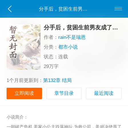
分手后，贫困生前男友成了京圈新贵
分手后，贫困生前男友成了京圈新贵
作者：
rain不是瑞恩
分类：
都市小说
状态：连载
29万字
1个月前更新到：
第132章 结局
立即阅读
章节目录
最近阅读
小说简介：
一朝破产危机 姜家小公主跌落神坛 为救公司，姜妍决绝甩了