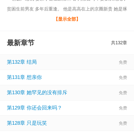
贫困生前男友 多年后重逢。 他是高高在上的京圈新贵 她是琢
磨着嫁给傻子来获取资金的落魄小姐 他掐住她的下颌笑的淡
【显示全部】
漠，毫不犹豫斩断她的所有退路。 “我只想看看姜大小姐能为
了钱卑微到什么地步？” “我要你，求我。”
最新章节
共132章
第132章 结局
第131章 想亲你
第130章 她罕见的没有排斥
第129章 你还会回来吗？
第128章 只是玩笑