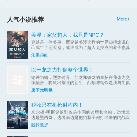
人气小说推荐
More+
美漫：家父超人，我只是NPC？
穿越是一件美事。而穿越美漫这样的世界却很难说自
己成年了还没逝，或许成为了超人克拉克的养子也算
有了一...
朱果很红
以一龙之力打倒整个世界！
钢铁为鳞，烈焰铸骨。红龙和铁龙的血脉在我体内交
织融合，构筑出耀眼的新生，烈焰与钢铁是我与生俱
来的天赋...
唐宋元明氢
税收只在机枪射程内！
米尔顿·明斯穿越到奇葩小国的边境检查站，边境北
边是墨西哥，边境南边是把狗脑子都打出来的内战双
方。
践行践远