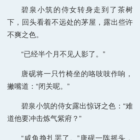
碧泉小筑的侍女转身走到了茶树
下，回头看着不远处的茅屋，露出些许
不爽之色。
“已经半个月不见人影了。”
唐砚将一只竹椅坐的咯吱吱作响，
撇嘴道：“闭关呢。”
碧泉小筑的侍女露出惊讶之色：“难
道他要冲击炼气紫府？”
“咸鱼挣扎罢了。”唐砚一阵摇头，