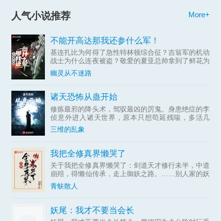
人气小说推荐
More+
不能开高达那我还参什么军！
基连扎比为何得了急性特林顿综合征？吉翁军的机动
战士为什么连夜被盗？敬爱的夏亚总帅拿到了鲜花为
什么不笑...
幽灵从不迷路
诸天恐怖从蛊开始
修炼最邪的降头术，驾驭最凶的厉鬼。身患绝症的李
侦意外进入诸天世界，原本只想苟延残喘，多活几
年，但恍...
三维的乱象
我把全修真界懒哭了
关于我把全修真界懒哭了：剑道天才修行未半，中道
崩殂，得懒仙传承，走上御妖之路。……别人家的妖
灵都被当祖宗一样伺候，江意家的妖灵把她当祖宗伺
青蚨散人
候。几百年后，江意名扬三界，手下妖灵众多，上可
力战群雄，下可养
妖尾：我才不要当会长