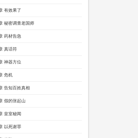
8章 有效果了
1章 秘密调查老国师
4章 药材告急
7章 真话符
0章 神器方位
章 危机
6章 告知百姓真相
9章 假的张起山
2章 皇室秘闻
5章 以死谢罪