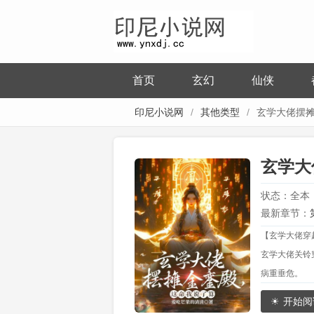
首页
玄幻
仙侠
印尼小说网
其他类型
玄学大佬摆
命我说了算
玄学大
清
状态：全本
最新章节：
【玄学大佬穿
玄学大佬关铃
病重垂危。
她对镜自照，
开始阅
恰在京城，她