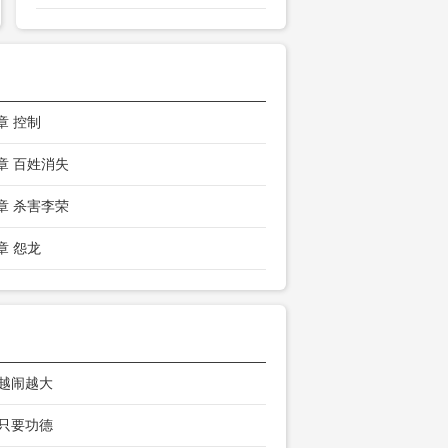
章 控制
7章 百姓消失
4章 杀害李荣
章 怨龙
 越闹越大
 只要功德