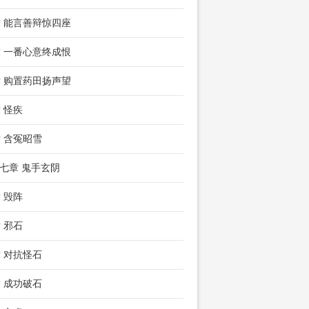
章 能言善辩惊四座
章 一番心意终成恨
章 购置药田扬声望
章 怪疾
章 含冤昭雪
七章 鬼手玄阴
章 毁阵
章 邪石
章 对抗怪石
章 成功破石