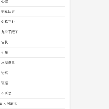
章 心虚
章 刻意回避
章 命格互补
章 九皇子醒了
章 告状
章 引星
章 压制蛊毒
章 进宫
章 证据
章 不听劝
2章 人间炼狱