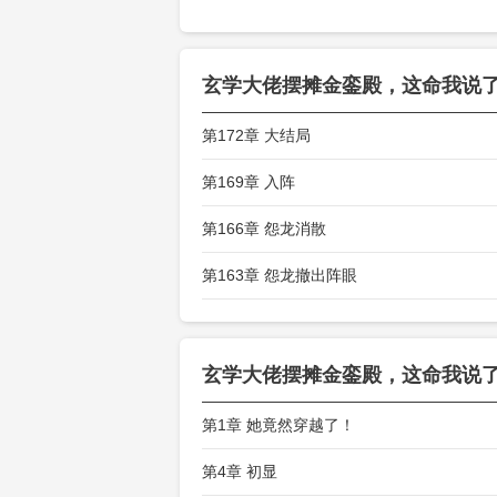
关玲见状，两
嘿，这可真真
玄学大佬摆摊金銮殿，这命我说
你怀龙气庇佑
第172章 大结局
第169章 入阵
第166章 怨龙消散
第163章 怨龙撤出阵眼
玄学大佬摆摊金銮殿，这命我说
第1章 她竟然穿越了！
第4章 初显