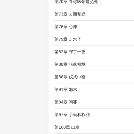
第70章 寻你医馆是觅处
第73章 去而复返
第76章 心悸
第79章 走水了
第82章 守了一夜
第85章 张家祖坟
第88章 仪式中断
第91章 邪术
第94章 问罪
第97章 手谕和权利
第100章 出发