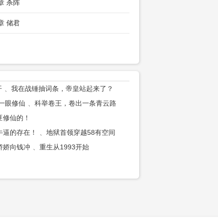
章 杀阵
章 储君
开
我在战锤抽词条，帝皇站起来了？
一眼修仙
科举卷王，卷出一条青云路
匪修仙的！
牛逼的存在！
地狱首领穿越58有空间
娇娇向钱冲
重生从1993开始