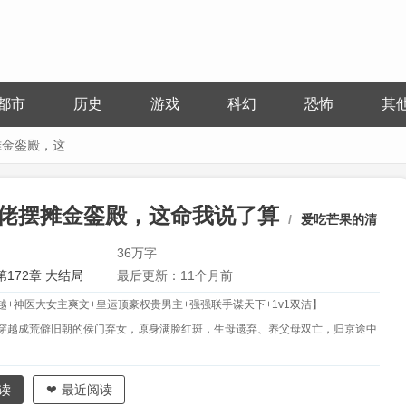
都市
历史
游戏
科幻
恐怖
其
摊金銮殿，这
佬摆摊金銮殿，这命我说了算
爱吃芒果的清
36万字
第172章 大结局
最后更新：11个月前
越+神医大女主爽文+皇运顶豪权贵男主+强强联手谋天下+1v1双洁】
穿越成荒僻旧朝的侯门弃女，原身满脸红斑，生母遗弃、养父母双亡，归京途中
喟叹这命格霉运滔天堪比煞星，当即立誓广积阴德，以善破命求生机。
读
最近阅读
竟偶遇了一位紫气萦绕、福泽深厚的天命骄子。