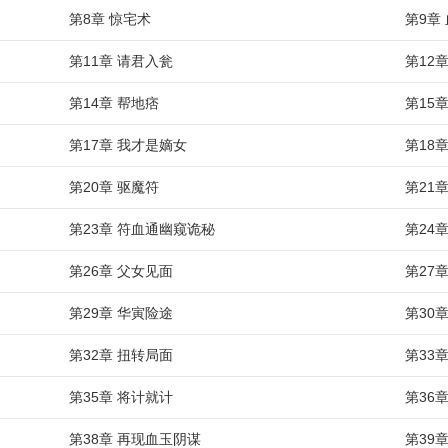
第8章 惊宅术
第9章
第11章 请君入瓮
第12
第14章 帮地痞
第15
第17章 我才是嫡女
第18
第20章 驱魔符
第21
第23章 符血通幽窥诡秘
第24
第26章 父女见面
第27
第29章 华寅险途
第30
第32章 扭转局面
第33
第35章 将计就计
第36
第38章 再现血玉阴谋
第39