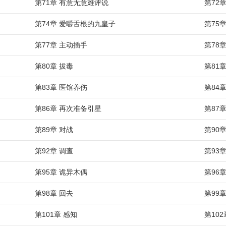
第71章 有意无意难评说
第72
第74章 爱嚼舌根的九皇子
第75
第77章 主动插手
第78
第80章 拔毒
第81
第83章 医馆养伤
第84
第86章 再次准备引星
第87
第89章 对战
第90
第92章 调查
第93
第95章 诡异木偶
第96
第98章 回去
第99
第101章 感知
第10