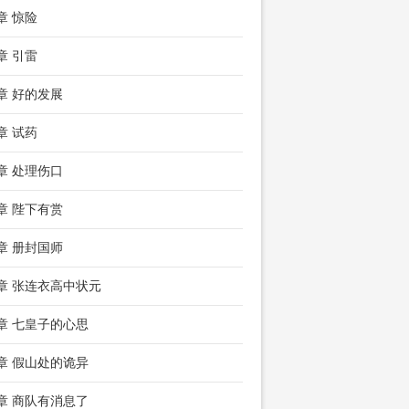
章 惊险
章 引雷
1章 好的发展
章 试药
7章 处理伤口
0章 陛下有赏
3章 册封国师
6章 张连衣高中状元
9章 七皇子的心思
2章 假山处的诡异
5章 商队有消息了