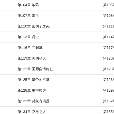
第104章 破阵
第105
第107章 毒虫
第108
第110章 玄阴子之死
第11
第113章 调查
第114
第116章 赤阳草
第11
第119章 美的动人
第12
第122章 国师自请卸任
第12
第125章 皇帝的不满
第12
第128章 主持祭典
第12
第131章 卦象有问题
第13
第134章 歹毒之人
第13