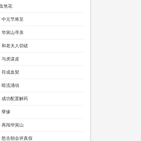
 血煞花
章 中元节将至
章 华寅山寻亲
章 和老夫人切磋
章 与虎谋皮
章 符成血契
章 暗流涌动
章 成功配置解药
章 孽缘
章 再闯华寅山
章 怒击朝会评真假