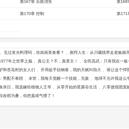
第167章 百姓消失
第168
第170章 控制
第171
见过发光料理吗，你就画美食番？
彪悍人生：从川藏线带走老板娘
1977年之世界之巅
真公主？不，真君主！
全民高武：只有我在一板
驴和杏花村的女人们
开局徒手抬钢卷，我的天赋叫劲大
谁让这个悍
：男配不奉陪
末世，我每天觉醒一个技能，无敌
地球不允许我这么
换亲日，我选嫁给植物人王爷
从零开始的星露谷生活
八零捷报团宠
你改稻为桑，你把嘉靖气懵了！