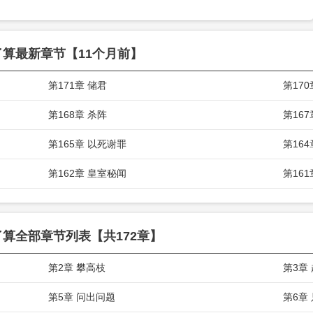
眼放光，垂涎三尺。
是天赐良机！
了算
最新章节【11个月前】
，我恰缺福运相随。九殿下
第171章 储君
第170
第168章 杀阵
第16
第165章 以死谢罪
第16
第162章 皇室秘闻
第161
了算
全部章节列表【共172章】
第2章 攀高枝
第3章
第5章 问出问题
第6章