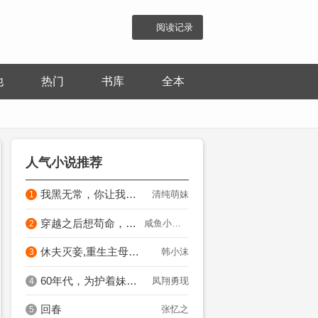
阅读记录
他
热门
书库
全本
人气小说推荐
我黑无常，你让我直播科普鬼怪？
清纯萌妹
1
穿越之后想苟命，就给男主当新妈
咸鱼小姨娘
2
休夫灭妾,重生主母杀疯了！
韩小沫
3
60年代，为护着妹妹被迫下乡
凤翔勇现
4
回春
张忆之
5