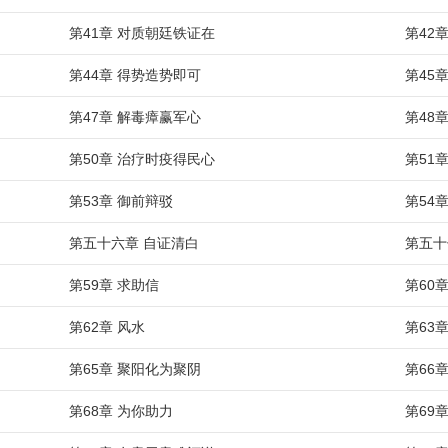
第41章 对质朝廷铁证在
第42
第44章 得势造势即可
第45
第47章 解毒瘴赢军心
第48
第50章 治疗时疫得民心
第51
第53章 御前辩驳
第54
第五十六章 自证清白
第五十
第59章 求助信
第60
第62章 风水
第63
第65章 聚阳化为聚阴
第66
第68章 为你助力
第69