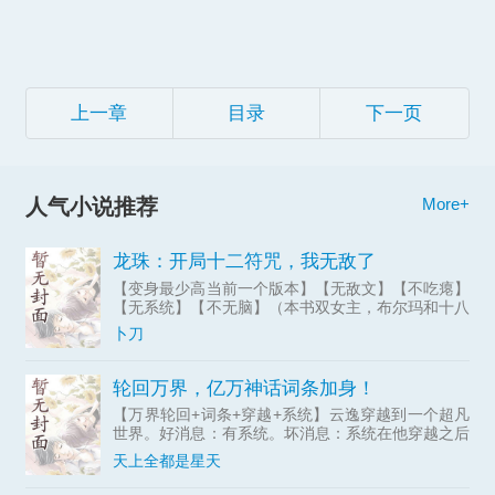
上一章
目录
下一页
人气小说推荐
More+
龙珠：开局十二符咒，我无敌了
【变身最少高当前一个版本】【无敌文】【不吃瘪】
【无系统】【不无脑】（本书双女主，布尔玛和十八
号，不喜欢的提前绕一下路，谢谢！）穿越来到覆灭
卜刀
前的贝吉塔星球，竟然与卡卡罗特拼好船一起前往地
球。成为孙悟空的
轮回万界，亿万神话词条加身！
【万界轮回+词条+穿越+系统】云逸穿越到一个超凡
世界。好消息：有系统。坏消息：系统在他穿越之后
才激活，穿越前的经历一概不认。更坏的消息：这系
天上全都是星天
统一天到晚催他“穿越世界”，疯了一样。更更坏的消
息：他快被逼