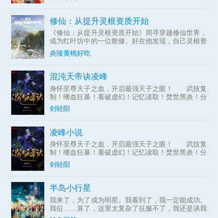
书画、古木、神像，万物有灵，我皆可吞之！段融以
此为基，小心经营
修仙：从提升灵根资质开始
《修仙：从提升灵根资质开始》周寻穿越修仙世界，
成为红叶坊中的一位散修。好在他发现，自己灵根资
质竟然能够不断提升。下品灵根、中品...
炎陵黄桃好吃
混沌天帝诀凌峰
身怀至尊天子之血，开启最强天子之眼！ 武技复
制！嗜血狂暴！看破虚幻！记忆读取！焚世黑炎！分
身瞬移！空间粉碎！无限视界！时间静止！……
剑轻阳
【混沌天帝】凌峰：“我凭这双眼，敢叫天地颤栗！”
凌峰小说
身怀至尊天子之血，开启最强天子之眼！ 武技复
制！嗜血狂暴！看破虚幻！记忆读取！焚世黑炎！分
身瞬移！空间粉碎！无限视界！时间静止！……
剑轻阳
【混沌天帝】凌峰：“我凭这双眼，敢叫天地颤栗！”
半岛小行星
我来了，为了成为明星。我看到了，我一定能成功。
我征……算了，这里太复杂了征服不了，我还是谈我
的恋爱吧。