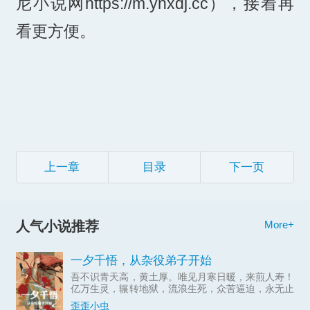
尼小说网https://m.ynxdj.cc），接着再
看更方便。
上一章
目录
下一页
人气小说推荐
More+
一夕千悟，从杂役弟子开始
吾不识青天高，黄土厚。唯见月寒日暖，来煎人寿！
亿万生灵，辗转地狱，流浪生死，众苦逼迫，永无止
息！段融魂穿异域，获得了吞噬器灵的能力:兵刃、
歪歪小虫