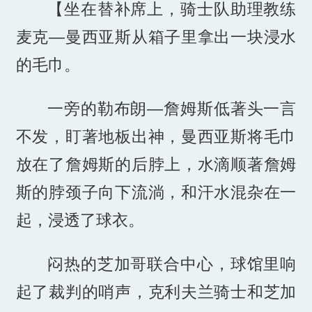
【坐在替补席上，骑士队助理教练
麦克—曼西亚斯从箱子里拿出一块浸水
的毛巾。
一旁的勒布朗—詹姆斯低著头一言
不发，盯著地板出神，曼西亚斯将毛巾
放在了詹姆斯的后脖上，水滴顺著詹姆
斯的脖颈子向下流淌，和汗水混杂在一
起，浸透了球衣。
闷热的芝加哥联合中心，球馆里响
起了裁判的哨声，克利夫兰骑士和芝加