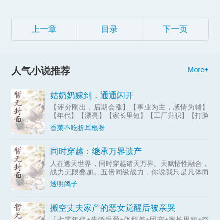
上一章
目录
下一页
人气小说推荐
More+
姑奶奶嫁到，通通闪开
【评分刚出，后期会涨】【事业为主，感情为辅】
【年代】【漂亮】【家长里短】【工厂升职】【打脸
极品】【搞事业】【男主出现较晚】穿越七零纺织
香菜不吃折耳根呀
厂，苏蓝：专治各种不服！下乡，永远不可能！抢她
的名额？不？在我手里
同时穿越：继承万界遗产
人在遮天世界，同时穿越诸天万界。天赋悟性融合，
战力无限叠加。五倍同级战力，你说我只是凡体而
已，我不...
透明鸽子
搬空丈夫家产的恶女觉醒后被亲哭
「七零年代+先婚后爱+体型差+团宠+家长里短+空