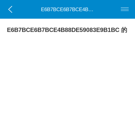
E6B7BCE6B7BCE4B88DE59083E9B1BC
E6B7BCE6B7BCE4B88DE59083E9B1BC 的
全部0部小说